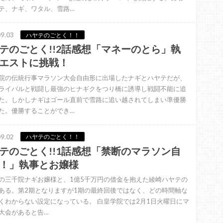
テ、ナギ、ワタル、雪路…
9.03
ハヤテのごとく！！
テのごとく!!2話感想「マネーのとら」執
エストに挑戦！
院の伝統行事マラソン大会自由形に出場したナギとハヤテだが、
ライバルと戦闘し最強のヒナギクをつり橋に誘導し戦闘不能に追
た。しかしナギはゴール直前で雪路に追い越されてしまい準優勝
た。優勝することができ…
9.02
ハヤテのごとく！！
テのごとく!!1話感想「禁断のマラソン自
！」執事とお嬢様
の三千院ナギお嬢様と、1億5千万円の借金を抱えた綾崎ハヤテの
ある。第2期となりますが1期の最終回後ではなく、どの時間軸な
くわからない設定になっている。 白皇学院では2月1日火曜日にマ
大会があると告…