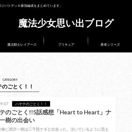
ゴジバトデッキ最強編成をまとめています。
魔法少女思い出ブログ
魔法騎士レイアース
プリキュア
勇者シリーズ
CATEGORY
テのごとく！！
9.07
ハヤテのごとく！！
のごとく!!5話感想「Heart to Heart」ナ
一樹の出会い
の春に西沢一樹は三千院ナギと出会った。泣いているように思え