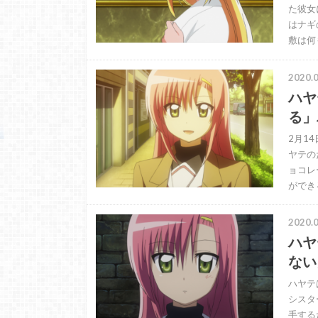
た彼女
はナギの
敷は何
2020.0
ハヤ
る」
2月1
ヤテの
ョコレ
ができ
2020.0
ハヤ
ない
ハヤテ
シスタ
手する