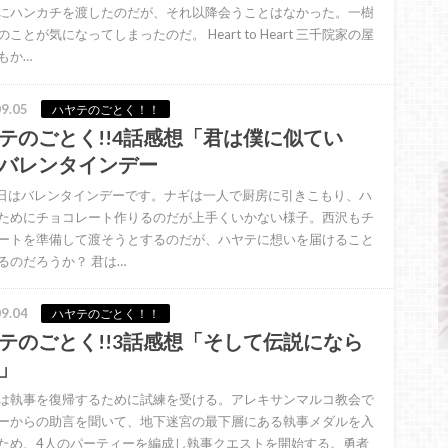
にハンカチを渡したのだが、それ以降会うことはなかった。一樹
ことが気になってしまったのだ。 Heart to Heart 三千院家の屋
もか…
9.05
ハヤテのごとく！！
テのごとく!!4話感想「君は僕に似てい
バレンタインデー
4日はバレンタインデーです。ナギは一人で厨房に引きこもり、ハ
ためにチョコレート作りるのだが上手くいかない様子。西沢もチ
ートを準備して渡そうとするのだが、ハヤテに想いを届けること
るのだろうか？ 君は…
9.04
ハヤテのごとく！！
テのごとく!!3話感想「そして伝説になら
」
は執事を復帰するために試練を受ける。アレキサンマルコ教会で
ーからの助言を聞いて、地下迷宮の最下層にある執事メダルを入
ため、4人のパーティーを編成し執事クエストを開始する。勇者