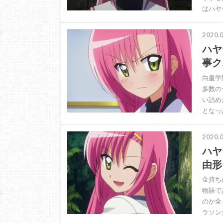
はハヤ
2020.0
ハヤ
事ク
白皇学
多数の
い詰め
となっ
2020.0
ハヤ
由形
金持ち
物語で
のか全
ラソン