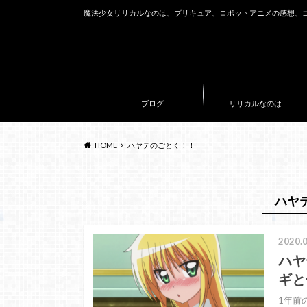
魔法少女リリカルなのは、プリキュア、ロボットアニメの感想、
ブログ
リリカルなのは
HOME
ハヤテのごとく！！
ハヤ
2020.0
ハヤテ
ギと
1年前