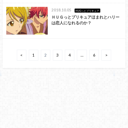
2018.10.05
HUGっとプリキュア
ＨＵＧっとプリキュアほまれとハリー
は恋人になれるのか？
<
1
2
3
4
…
6
>