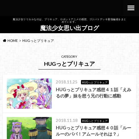
魔法少女リリカルなのは、プリキュア、ロボットアニメの感想、ゴジバトデッキ最強編成をまと
めています。
魔法少女思い出ブログ
HOME
HUGっとプリキュア
CATEGORY
HUGっとプリキュア
2018.11.25
HUGっとプリキュア
HUGっとプリキュア感想４１話「えみ
るの夢」妹を想う兄の行動に感動
2018.11.18
HUGっとプリキュア
HUGっとプリキュア感想４０話「ルー
ルーのパパ！アムールそれは？」