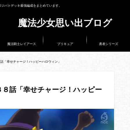
ゴジバトデッキ最強編成をまとめています。
魔法少女思い出ブログ
魔法騎士レイアース
プリキュア
勇者シリーズ
８話「幸せチャージ！ハッピーハロウィン」
３８話「幸せチャージ！ハッピー