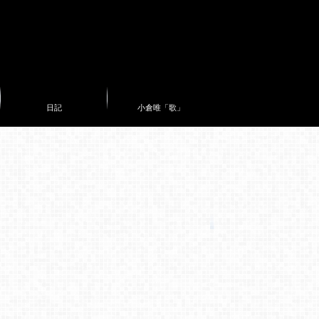
日記
小倉唯「歌」