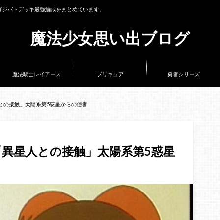
ゴジバトデッキ最強編成をまとめています。
魔法少女思い出ブログ
魔法騎士レイアース
プリキュア
勇者シリーズ
との接触」太陽系第5惑星からの使者
「異星人との接触」太陽系第5惑星