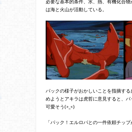
必要な基本的条件、水、熱、有機化合物
は海と火山が活動している。
パックの様子がおかしいことを指摘する
めようとアキラは虎哲に意見すると、パ
可愛そう(>_<)
「パック！エルロパとの一件依頼チップ