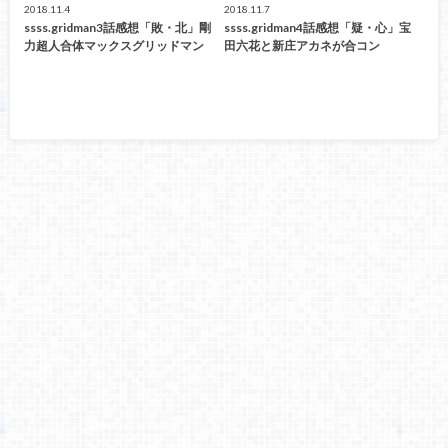
2018.11.4
2018.11.7
ssss.gridman3話感想「敗・北」剛
ssss.gridman4話感想「疑・心」宝
力超人合体マックスグリッドマン
田六花と新庄アカネが合コン