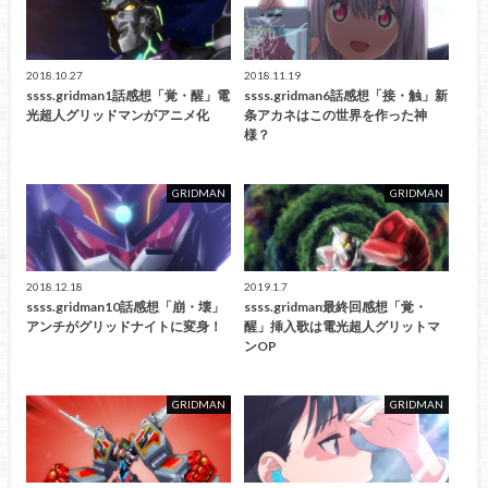
2018.10.27
2018.11.19
ssss.gridman1話感想「覚・醒」電
ssss.gridman6話感想「接・触」新
光超人グリッドマンがアニメ化
条アカネはこの世界を作った神
様？
GRIDMAN
GRIDMAN
2018.12.18
2019.1.7
ssss.gridman10話感想「崩・壊」
ssss.gridman最終回感想「覚・
アンチがグリッドナイトに変身！
醒」挿入歌は電光超人グリットマ
ンOP
GRIDMAN
GRIDMAN