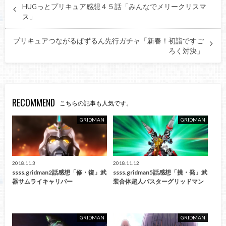
HUGっとプリキュア感想４５話「みんなでメリークリスマ
ス」
プリキュアつながるぱずるん先行ガチャ「新春！初詣ですご
ろく対決」
RECOMMEND
こちらの記事も人気です。
GRIDMAN
GRIDMAN
2018.11.3
2018.11.12
ssss.gridman2話感想「修・復」武
ssss.gridman5話感想「挑・発」武
器サムライキャリバー
装合体超人バスターグリッドマン
GRIDMAN
GRIDMAN