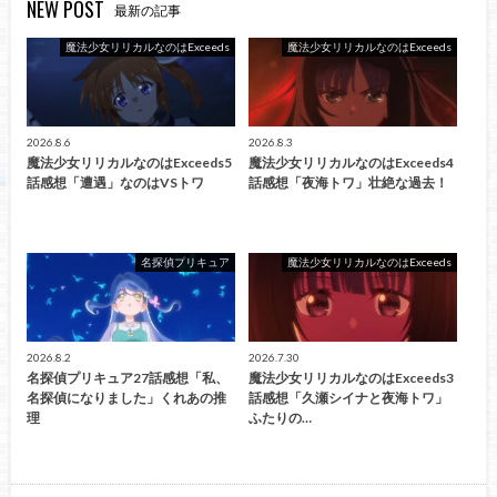
NEW POST
最新の記事
魔法少女リリカルなのはExceeds
魔法少女リリカルなのはExceeds
2026.8.6
2026.8.3
魔法少女リリカルなのはExceeds5
魔法少女リリカルなのはExceeds4
話感想「遭遇」なのはVSトワ
話感想「夜海トワ」壮絶な過去！
名探偵プリキュア
魔法少女リリカルなのはExceeds
2026.8.2
2026.7.30
名探偵プリキュア27話感想「私、
魔法少女リリカルなのはExceeds3
名探偵になりました」くれあの推
話感想「久瀬シイナと夜海トワ」
理
ふたりの…