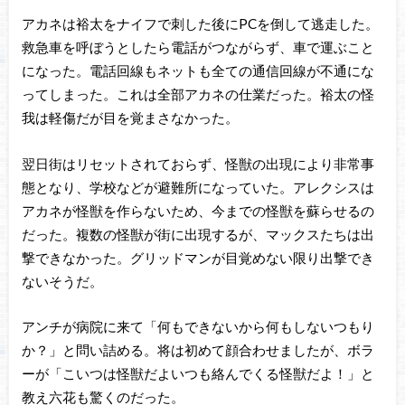
アカネは裕太をナイフで刺した後にPCを倒して逃走した。
救急車を呼ぼうとしたら電話がつながらず、車で運ぶこと
になった。電話回線もネットも全ての通信回線が不通にな
ってしまった。これは全部アカネの仕業だった。裕太の怪
我は軽傷だが目を覚まさなかった。
翌日街はリセットされておらず、怪獣の出現により非常事
態となり、学校などが避難所になっていた。アレクシスは
アカネが怪獣を作らないため、今までの怪獣を蘇らせるの
だった。複数の怪獣が街に出現するが、マックスたちは出
撃できなかった。グリッドマンが目覚めない限り出撃でき
ないそうだ。
アンチが病院に来て「何もできないから何もしないつもり
か？」と問い詰める。将は初めて顔合わせましたが、ボラ
ーが「こいつは怪獣だよいつも絡んでくる怪獣だよ！」と
教え六花も驚くのだった。