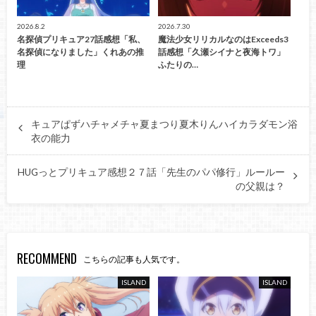
2026.8.2
2026.7.30
名探偵プリキュア27話感想「私、
魔法少女リリカルなのはExceeds3
名探偵になりました」くれあの推
話感想「久瀬シイナと夜海トワ」
理
ふたりの…
キュアぱずハチャメチャ夏まつり夏木りんハイカラダモン浴
衣の能力
HUGっとプリキュア感想２７話「先生のパパ修行」ルールー
の父親は？
RECOMMEND
こちらの記事も人気です。
ISLAND
ISLAND