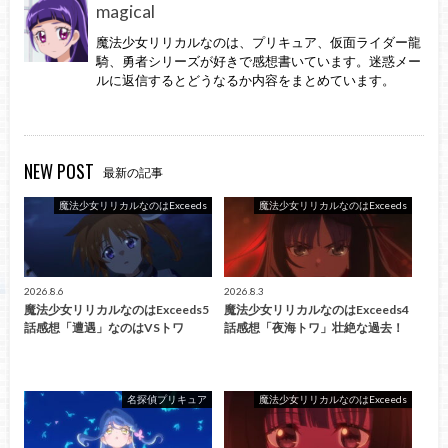
magical
魔法少女リリカルなのは、プリキュア、仮面ライダー龍
騎、勇者シリーズが好きで感想書いています。迷惑メー
ルに返信するとどうなるか内容をまとめています。
NEW POST
最新の記事
魔法少女リリカルなのはExceeds
魔法少女リリカルなのはExceeds
2026.8.6
2026.8.3
魔法少女リリカルなのはExceeds5
魔法少女リリカルなのはExceeds4
話感想「遭遇」なのはVSトワ
話感想「夜海トワ」壮絶な過去！
名探偵プリキュア
魔法少女リリカルなのはExceeds