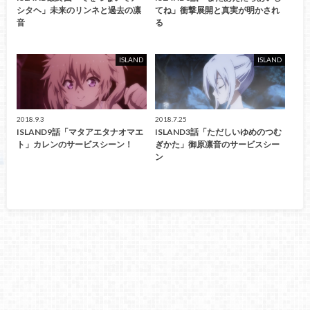
シタヘ」未来のリンネと過去の凛
てね」衝撃展開と真実が明かされ
音
る
ISLAND
ISLAND
2018.9.3
2018.7.25
ISLAND9話「マタアエタナオマエ
ISLAND3話「ただしいゆめのつむ
ト」カレンのサービスシーン！
ぎかた」御原凛音のサービスシー
ン