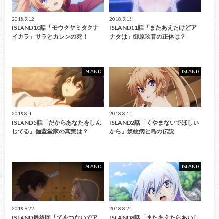
2018.9.12
2018.9.15
ISLAND10話「モウクヤミタクナ
ISLAND11話「またあえたけどア
イカラ」サラとカレンの死！
ナタは」御原玖音の正体は？
ISLAND
ISLAND
2018.8.4
2018.8.14
ISLAND5話「だからあなたをしん
ISLAND2話「くやまないでほしい
じてる」伽藍堂家の真実は？
から」媒紋病と島の伝説
ISLAND
ISLAND
2018.9.22
2018.8.24
ISLAND最終回「てをつないでア
ISLAND8話「またあえたらあいし