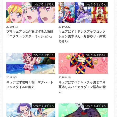
つながるぱずるん
つながるぱずるん
2019.5.17
2019.2.22
プリキュアつながるぱずるん攻略
キュアぱず！ドレスアップコレク
「エクストラスターミッション」
ション夏木りん・月影ゆり・剣城
あきら
つながるぱずるん
つながるぱずるん
2018.9.5
2018.8.19
キュアぱず攻略！相田マナハート
キュアぱずハチャメチャ夏まつり
フルスタイルの能力
夏木りんハイカラダモン浴衣の能
力
つながるぱずるん
つながるぱずるん