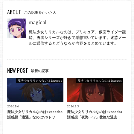
ABOUT
この記事をかいた人
magical
魔法少女リリカルなのは、プリキュア、仮面ライダー龍
騎、勇者シリーズが好きで感想書いています。迷惑メー
ルに返信するとどうなるか内容をまとめています。
NEW POST
最新の記事
魔法少女リリカルなのはExceeds
魔法少女リリカルなのはExceeds
2026.8.6
2026.8.3
魔法少女リリカルなのはExceeds5
魔法少女リリカルなのはExceeds4
話感想「遭遇」なのはVSトワ
話感想「夜海トワ」壮絶な過去！