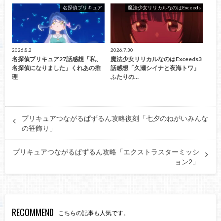
名探偵プリキュア
魔法少女リリカルなのはExceeds
2026.8.2
2026.7.30
名探偵プリキュア27話感想「私、
魔法少女リリカルなのはExceeds3
名探偵になりました」くれあの推
話感想「久瀬シイナと夜海トワ」
理
ふたりの…
プリキュアつながるぱずるん攻略復刻「七夕のねがいみんな
の笹飾り」
プリキュアつながるぱずるん攻略「エクストラスターミッシ
ョン2」
RECOMMEND
こちらの記事も人気です。