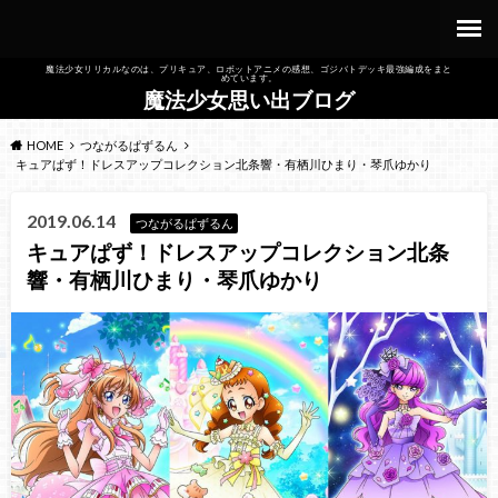
魔法少女リリカルなのは、プリキュア、ロボットアニメの感想、ゴジバトデッキ最強編成をまと
めています。
魔法少女思い出ブログ
HOME
つながるぱずるん
キュアぱず！ドレスアップコレクション北条響・有栖川ひまり・琴爪ゆかり
2019.06.14
つながるぱずるん
キュアぱず！ドレスアップコレクション北条
響・有栖川ひまり・琴爪ゆかり