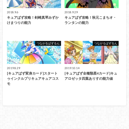
2018.9.6
2018.9.29
キュアぱず攻略！剣崎真琴みずか
キュアぱず攻略！秋元こまちオ・
けまつりの能力
ランタンの能力
つながるぱずるん
つながるぱずるん
2019.8.29
2019.10.14
[キュアぱず変身カード]スタート
[キュアぱず全種類星4カード]キュ
ゥインクルプリキュアキュアコス
アロゼッタ四葉ありすの能力値
モ