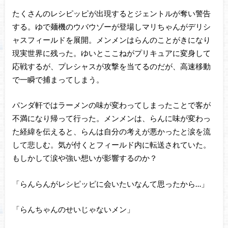
たくさんのレシピッピが出現するとジェントルが奪い警告
する。ゆで麺機のウバウゾーが登場しマリちゃんがデリシ
ャスフィールドを展開。メンメンはらんのことがきになり
現実世界に残った。ゆいとここねがプリキュアに変身して
応戦するが、プレシャスが攻撃を当てるのだが、高速移動
で一瞬で捕まってしまう。
パンダ軒ではラーメンの味が変わってしまったことで客が
不満になり帰って行った。メンメンは、らんに味が変わっ
た経緯を伝えると、らんは自分の考えが悪かったと涙を流
して悲しむ。気が付くとフィールド内に転送されていた。
もしかして涙や強い想いが影響するのか？
「らんらんがレシピッピに会いたいなんて思ったから…」
「らんちゃんのせいじゃないメン」