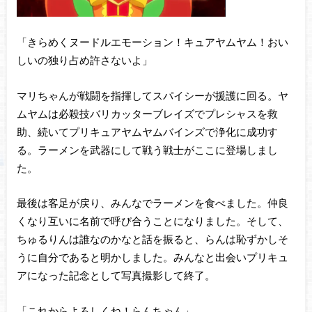
「きらめくヌードルエモーション！キュアヤムヤム！おい
しいの独り占め許さないよ」
マリちゃんが戦闘を指揮してスパイシーが援護に回る。ヤ
ムヤムは必殺技バリカッターブレイズでプレシャスを救
助、続いてプリキュアヤムヤムバインズで浄化に成功す
る。ラーメンを武器にして戦う戦士がここに登場しまし
た。
最後は客足が戻り、みんなでラーメンを食べました。仲良
くなり互いに名前で呼び合うことになりました。そして、
ちゅるりんは誰なのかなと話を振ると、らんは恥ずかしそ
うに自分であると明かしました。みんなと出会いプリキュ
アになった記念として写真撮影して終了。
「これからよろしくね！らんちゃん」