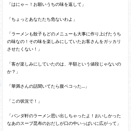
「はにゃ～！お願いうちの味を返して」
「ちょっとあなたたち危ないわよ」
「ラーメンも餃子もどのメニューも大事に作り上げたうち
の味なの！その味を楽しみにしていたお客さんをガッカリ
させたくない！」
「客が楽しみにしていたのは、半額という値段じゃないの
か？」
「華満さんの話聞いてたら腹ペコった…」
「この状況で！」
「パンダ軒のラーメン思い出しちゃったよ！おいしかった
なあのスープ昆布のおだしが口の中いっぱいに広がって」