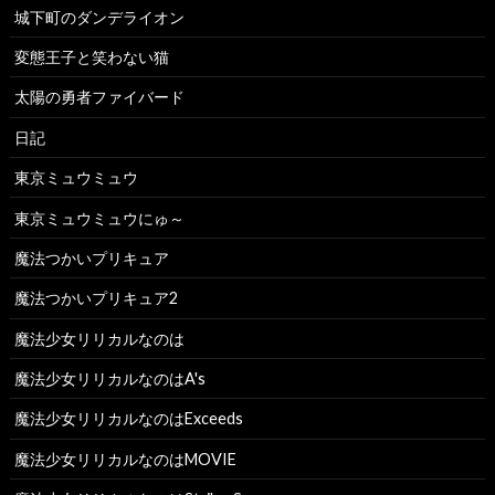
城下町のダンデライオン
変態王子と笑わない猫
太陽の勇者ファイバード
日記
東京ミュウミュウ
東京ミュウミュウにゅ～
魔法つかいプリキュア
魔法つかいプリキュア2
魔法少女リリカルなのは
魔法少女リリカルなのはA's
魔法少女リリカルなのはExceeds
魔法少女リリカルなのはMOVIE