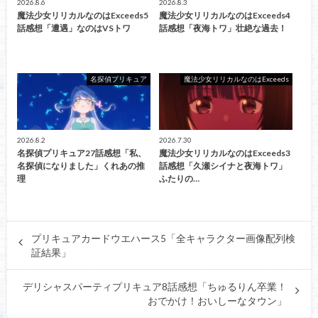
2026.8.6
2026.8.3
魔法少女リリカルなのはExceeds5
魔法少女リリカルなのはExceeds4
話感想「遭遇」なのはVSトワ
話感想「夜海トワ」壮絶な過去！
名探偵プリキュア
魔法少女リリカルなのはExceeds
2026.8.2
2026.7.30
名探偵プリキュア27話感想「私、
魔法少女リリカルなのはExceeds3
名探偵になりました」くれあの推
話感想「久瀬シイナと夜海トワ」
理
ふたりの…
プリキュアカードウエハース5「全キャラクター画像配列検
証結果」
デリシャスパーティプリキュア8話感想「ちゅるりん卒業！
おでかけ！おいしーなタウン」