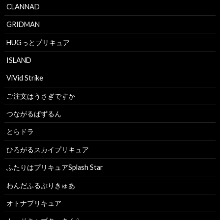
CLANNAD
GRIDMAN
HUGっとプリキュア
ISLAND
ViVid Strike
ご注文はうさぎですか
つながるぱずるん
とらドラ
ひろがるスカイプリキュア
ふたりはプリキュアSplash Star
わんだふるぷりきゅあ
オトナプリキュア