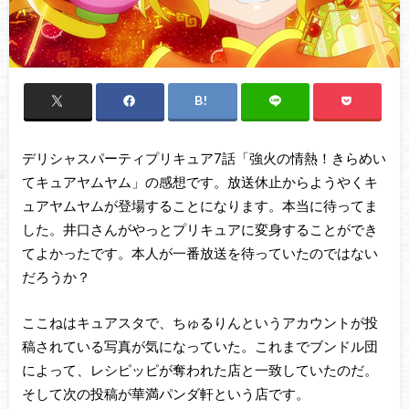
デリシャスパーティプリキュア7話「強火の情熱！きらめい
てキュアヤムヤム」の感想です。放送休止からようやくキ
ュアヤムヤムが登場することになります。本当に待ってま
した。井口さんがやっとプリキュアに変身することができ
てよかったです。本人が一番放送を待っていたのではない
だろうか？
ここねはキュアスタで、ちゅるりんというアカウントが投
稿されている写真が気になっていた。これまでブンドル団
によって、レシピッピが奪われた店と一致していたのだ。
そして次の投稿が華満パンダ軒という店です。