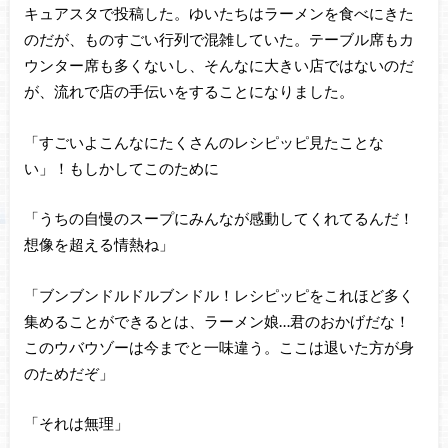
キュアスタで投稿した。ゆいたちはラーメンを食べにきた
のだが、ものすごい行列で混雑していた。テーブル席もカ
ウンター席も多くないし、そんなに大きい店ではないのだ
が、流れで店の手伝いをすることになりました。
「すごいよこんなにたくさんのレシピッピ見たことな
い」！もしかしてこのために
「うちの自慢のスープにみんなが感動してくれてるんだ！
想像を超える情熱ね」
「ブンブンドルドルブンドル！レシピッピをこれほど多く
集めることができるとは、ラーメン娘…君のおかげだな！
このウバウゾーは今までと一味違う。ここは退いた方が身
のためだぞ」
「それは無理」