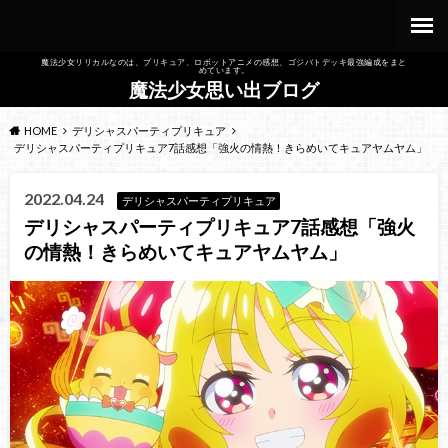
魔法少女リリカルなのは、プリキュア、ロボットアニメの感想、ゴジバトデッキ最強編成をまと
めています。
魔法少女思い出ブログ
HOME
デリシャスパーティプリキュア
デリシャスパーティプリキュア7話感想「強火の情熱！きらめいてキュアヤムヤム」
2022.04.24
デリシャスパーティプリキュア
デリシャスパーティプリキュア7話感想「強火
の情熱！きらめいてキュアヤムヤム」