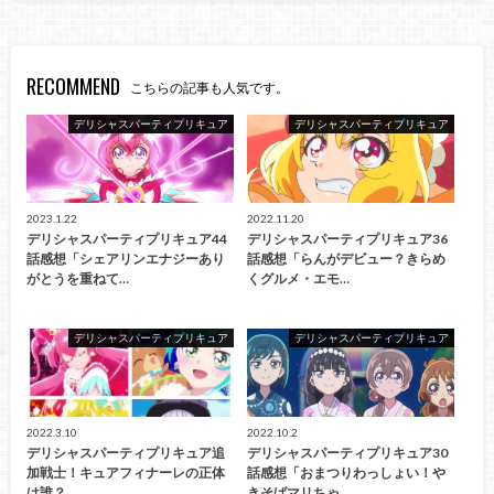
RECOMMEND
こちらの記事も人気です。
デリシャスパーティプリキュア
デリシャスパーティプリキュア
2023.1.22
2022.11.20
デリシャスパーティプリキュア44
デリシャスパーティプリキュア36
話感想「シェアリンエナジーあり
話感想「らんがデビュー？きらめ
がとうを重ねて…
くグルメ・エモ…
デリシャスパーティプリキュア
デリシャスパーティプリキュア
2022.3.10
2022.10.2
デリシャスパーティプリキュア追
デリシャスパーティプリキュア30
加戦士！キュアフィナーレの正体
話感想「おまつりわっしょい！や
は誰？
きそばマリちゃ…