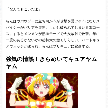
「なんでもこいだよ」
らんはウバウゾーに立ち向かうが攻撃を受けそうになりス
パイシーがバリアを展開。しかし破られてしまい直撃コー
ス。するとメンメンが熱血モードで火炎放射で攻撃。年に
一度のあるかないかの超特大の激モリらしい。ハートキュ
アウォッチが送られ、らんはプリキュアに変身する。
強気の情熱！きらめいてキュアヤム
ヤム