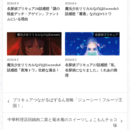
2026.8.9
2026.8.6
名探偵プリキュア28話感想「謎の
魔法少女リリカルなのはExceeds5
怪盗デッチ・アゲイン」ファント
話感想「遭遇」なのはVSトワ
ムにいる理由
魔法少女リリカルなのはExceeds
名探偵プリキュア
2026.8.3
2026.8.2
魔法少女リリカルなのはExceeds4
名探偵プリキュア27話感想「私、
話感想「夜海トワ」壮絶な過去！
名探偵になりました」くれあの推
理
プリキュアつながるぱずるん攻略「ジューシー！フルーツ王
国！」
中華料理店回鍋肉二菜と菊水庵のスイーツしょこもんチョコ
味