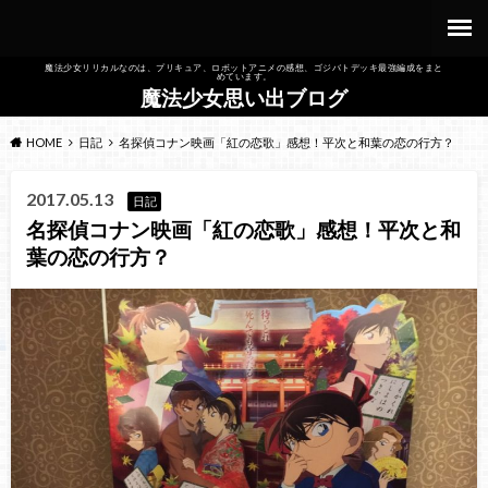
魔法少女リリカルなのは、プリキュア、ロボットアニメの感想、ゴジバトデッキ最強編成をまと
めています。
魔法少女思い出ブログ
HOME
日記
名探偵コナン映画「紅の恋歌」感想！平次と和葉の恋の行方？
2017.05.13
日記
名探偵コナン映画「紅の恋歌」感想！平次と和
葉の恋の行方？