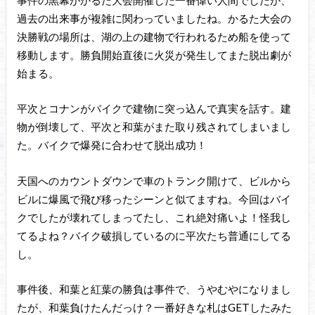
過去の出来事が複雑に関わっていましたね。かるた大会の
決勝戦の場所は、湖の上の建物で行われるため船を使って
移動します。勝負開始直後に火災が発生してまた脱出劇が
始まる。
平次とコナンがバイクで建物に突っ込んで真実を話す。建
物が倒壊して、平次と和葉がまた取り残されてしまいまし
た。バイクで爆発に合わせて脱出成功！
天国へのカウントダウンで車のトランク開けて、ビルから
ビルに爆風で飛び移ったシーンと似てますね。今回はバイ
クでしたが壊れてしまってたし、これ絶対痛いよ！怪我し
てるよね？バイク破損しているのに平次たち普通にしてる
し。
事件後、和葉と紅葉の勝負は事件で、うやむやになりまし
たが、和葉負けたんだっけ？一番好きな札はGETしたみた