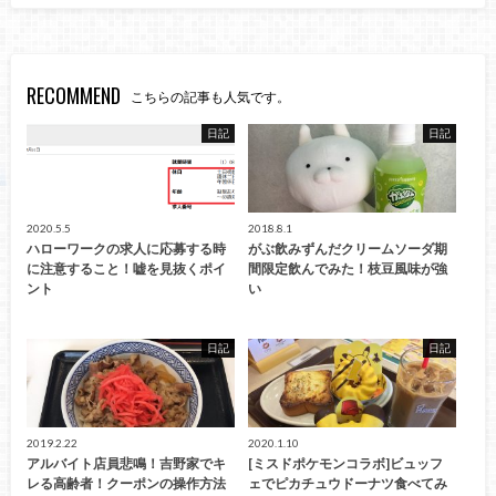
RECOMMEND
こちらの記事も人気です。
日記
日記
2020.5.5
2018.8.1
ハローワークの求人に応募する時
がぶ飲みずんだクリームソーダ期
に注意すること！嘘を見抜くポイ
間限定飲んでみた！枝豆風味が強
ント
い
日記
日記
2019.2.22
2020.1.10
アルバイト店員悲鳴！吉野家でキ
[ミスドポケモンコラボ]ビュッフ
レる高齢者！クーポンの操作方法
ェでピカチュウドーナツ食べてみ