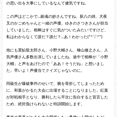
の思い出を大事にしているなんて健気ですね。
この声はどこかで…銀魂の妙さんですね。新八の姉。犬夜
叉のかごめちゃんと一緒の声優。ゆきのさつきさんが担当
していました。相棒はすぐに気がついたみたいですけど、
私はわからなくて誰だ？誰だ？…あ！わかった(*^▽^*)
他にも置鮎龍太郎さん、小野大輔さん、檜山修之さん、人
気声優さん多数出演していましたね。途中で相棒が「小野
大輔」と声をあげたので「ああ！そうだね」と想いまし
た。早いよ！声優当てクイズじゃないのに。
同級生が爆破事件のせいで、腕を骨折してしまったため
に、和葉がかるた大会に出場することになりました。紅葉
が対戦相手となり、勝利したら平次に告白すると宣言した
ため、絶対負けられないと特訓開始します。
事件の黒幕がかるた大会開催した一番偉い人間でしたが、