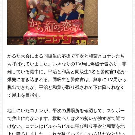
かるた大会に出る同級生の応援で平次と和葉とコナンたち
も呼ばれていました。いきなりのTV局に爆破予告あり。非
難している最中に、平治と和葉と同級生1名と警察官1名が
爆発に巻き込まれる。同級生と警察官は、無事にTV局から
脱出できたが、平治と和葉が取り残されて下に降りれなく
て屋上を目指す。
地上にいたコナンが、平次の居場所を確認して、スケボー
で救出に向かいます。救助ヘリは火の勢いが強すぎて近づ
けない。コナンはビルからビルに飛び移り平次と和葉を地
上に降ろしました。これが見ていてすごい方法だなと思い