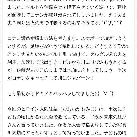
ました。ベルトを伸縮させて降下させている途中で、建物
が倒壊してコナンが取り残されてしまいました。え！大丈
夫？周りは火の海で呼吸するのも辛そうです｡ﾟ(ﾟ´Д｀ﾟ)ﾟ
コナン諦めず脱出方法を考えます。スケボーで加速しよう
とするが、足場ががれきで散乱している。どうする？TVの
アンテナ見たいのにベルト引っ掛けて、グルグル遠心力を
利用。加速して脱出する！ビルから川に飛び込もうとする
が、距離がありこのままでは地面に落下してしまう。平次
がコナンをキャッチして川にジャバーン！
もう最初からドキドキハラハラしてました∑(゜∀゜)
今回のヒロイン大岡紅葉（おおおかもみじ）は、平次に子
どもの頃にかるた大会で敗北している。平次を未来の旦那
さんと言っていました。かるた大会で指切りしていた写真
を大切にずっとお守りとして持っていました。子どもの頃