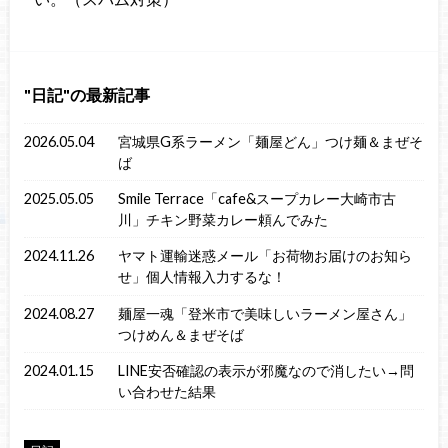
日記
の最新記事
2026.05.04
宮城県G系ラーメン「麺屋どん」つけ麺＆まぜそ
ば
2025.05.05
Smile Terrace「cafe&スープカレー大崎市古
川」チキン野菜カレー頼んでみた
2024.11.26
ヤマト運輸迷惑メール「お荷物お届けのお知ら
せ」個人情報入力するな！
2024.08.27
麺屋一魂「登米市で美味しいラーメン屋さん」
つけめん＆まぜそば
2024.01.15
LINE安否確認の表示が邪魔なので消したい→問
い合わせた結果