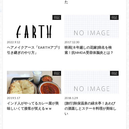
た
日記
日記
2022.9.12
2017.12.30
ヘアメイクアース「EARTHアプリ
映画[８年越しの花嫁]病名を検
引き継ぎのやり方」
索！抗NMDA受容体脳炎とは？
日記
日記
2019.5.17
2018.1.29
インド人がやってるカレー屋が美
[旅行]秋保温泉の緑水亭！あわび
味しいくて接客が笑えるｗｗ
の酒蒸しとステーキ料理が美味し
い