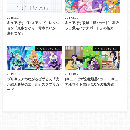
2018.6.1
2019.8.20
キュアぱずドレスアップコレクシ
キュアぱず攻略！星5カード「羽衣
ョン「九条ひかり・青木れいか・
ララ爆走バナナボート」の能力
東せつな」
つながるぱずるん
つながるぱずるん
2019.3.18
2019.10.9
プリキュアつながるぱずるん「光
[キュアぱず全種類星4カード]キュ
が結ぶ希望のエール」スタプリカ
アホワイト雪代ほのかの能力値
ード