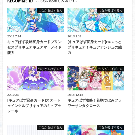
RECOMMEND
こちらの記事も人気です。
つながるぱずるん
つながるぱずるん
2018.7.24
2019.1.18
キュアぱず攻略変身カードプリン
[キュアぱず変身カード]HUGっと
セスプリキュアキュアマーメイド
プリキュア！キュアアンジュの能
能力
力
つながるぱずるん
つながるぱずるん
2019.3.8
2018.12.15
[キュアぱず変身カード]スタート
キュアぱず攻略！花咲つぼみフラ
ゥインクルプリキュアのキュアセ
ワーサンタクロース
レーネ
つながるぱずるん
つながるぱずるん