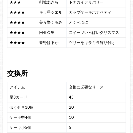
★★★
剣城あきら
トナカイデリバリー
★★★★
キラ星シエル
カップケーキボナペティ
★★★★
美々野くるみ
とくべつに
★★★★
円亜久里
スイーツいっぱいクリスマス
★★★★
春野はるか
ツリーをキラキラ飾り付け
交換所
アイテム
交換に必要なリース
星3カード
45
ほうせき10個
20
ケーキ中4個
10
ケーキ小5個
5