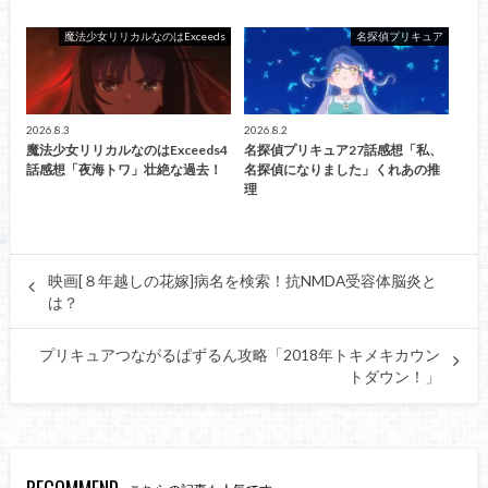
魔法少女リリカルなのはExceeds
名探偵プリキュア
2026.8.3
2026.8.2
魔法少女リリカルなのはExceeds4
名探偵プリキュア27話感想「私、
話感想「夜海トワ」壮絶な過去！
名探偵になりました」くれあの推
理
映画[８年越しの花嫁]病名を検索！抗NMDA受容体脳炎と
は？
プリキュアつながるぱずるん攻略「2018年トキメキカウン
トダウン！」