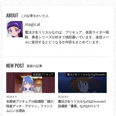
ABOUT
この記事をかいた人
magical
魔法少女リリカルなのは、プリキュア、仮面ライダー龍
騎、勇者シリーズが好きで感想書いています。迷惑メー
ルに返信するとどうなるか内容をまとめています。
NEW POST
最新の記事
名探偵プリキュア
魔法少女リリカルなのはExceeds
2026.8.9
2026.8.6
名探偵プリキュア28話感想「謎の
魔法少女リリカルなのはExceeds5
怪盗デッチ・アゲイン」ファント
話感想「遭遇」なのはVSトワ
ムにいる理由