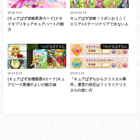
2018.9.22
2019.10.19
[キュアぱず攻略変身カード]ドキ
キュアぱず攻略！リボンおうこく
ドキプリキュアキュアハートの能
エリア3ステージクリアできない人
力
つながるぱずるん
つながるぱずるん
2019.9.19
2019.1.25
[キュアぱず全種類星4カード]キュ
「キュアぱずちからクリスタル事
アピース黄瀬やよいの能力値
件」運営の対応は？ミライクリス
タルの使い方