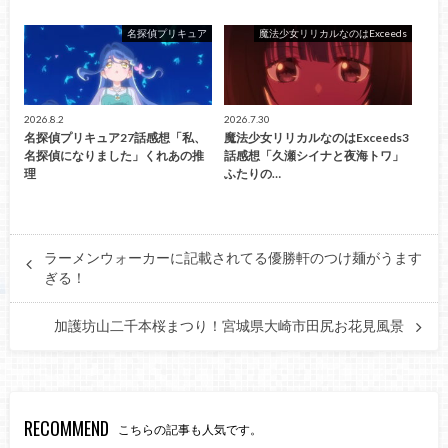
名探偵プリキュア
魔法少女リリカルなのはExceeds
2026.8.2
2026.7.30
名探偵プリキュア27話感想「私、
魔法少女リリカルなのはExceeds3
名探偵になりました」くれあの推
話感想「久瀬シイナと夜海トワ」
理
ふたりの…
ラーメンウォーカーに記載されてる優勝軒のつけ麺がうます
ぎる！
加護坊山二千本桜まつり！宮城県大崎市田尻お花見風景
RECOMMEND
こちらの記事も人気です。