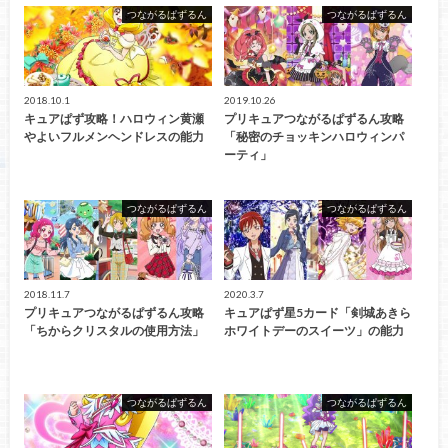
つながるぱずるん
つながるぱずるん
2018.10.1
2019.10.26
キュアぱず攻略！ハロウィン黄瀬
プリキュアつながるぱずるん攻略
やよいフルメンヘンドレスの能力
「秘密のチョッキンハロウィンパ
ーティ」
つながるぱずるん
つながるぱずるん
2018.11.7
2020.3.7
プリキュアつながるぱずるん攻略
キュアぱず星5カード「剣城あきら
「ちからクリスタルの使用方法」
ホワイトデーのスイーツ」の能力
つながるぱずるん
つながるぱずるん