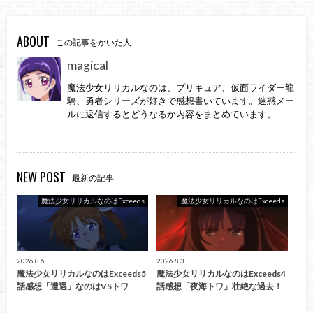
ABOUT
この記事をかいた人
magical
魔法少女リリカルなのは、プリキュア、仮面ライダー龍
騎、勇者シリーズが好きで感想書いています。迷惑メー
ルに返信するとどうなるか内容をまとめています。
NEW POST
最新の記事
魔法少女リリカルなのはExceeds
魔法少女リリカルなのはExceeds
2026.8.6
2026.8.3
魔法少女リリカルなのはExceeds5
魔法少女リリカルなのはExceeds4
話感想「遭遇」なのはVSトワ
話感想「夜海トワ」壮絶な過去！