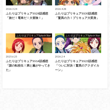
2026.3.24
2026.4.28
ふたりはプリキュアSS28話感想
ふたりはプリキュアSS30話感想
「旅だ！電車だ！大冒険！」
「驚異の力！プリキュア大変身」
ふたりはプリキュアSplash Star
ふたりはプリキュアSplash Star
2025.6.25
2026.2.4
ふたりはプリキュアSS14話感想
ふたりはプリキュアSS23話感想
「謎の転校生！満と薫がやってき
「ついに対決！驚異のアクダイカ
た」
ーン」