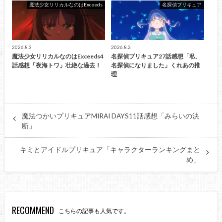
魔法少女リリカルなのはExceeds
名探偵プリキュア
2026.8.3
2026.8.2
魔法少女リリカルなのはExceeds4
名探偵プリキュア27話感想「私、
話感想「夜海トワ」壮絶な過去！
名探偵になりました」くれあの推
理
魔法つかいプリキュアMIRAI DAYS11話感想「みらいの決
断」
キミとアイドルプリキュア「キャラクターランキングまと
め」
RECOMMEND
こちらの記事も人気です。