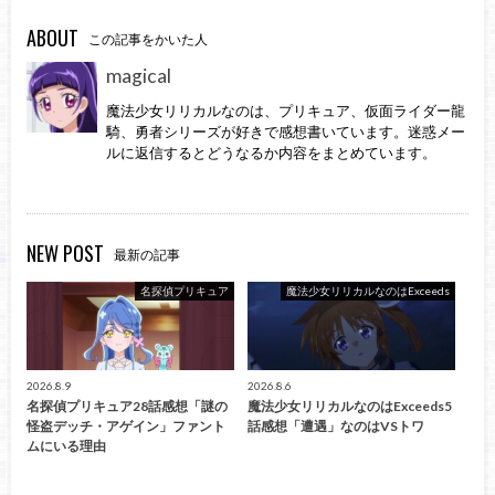
ABOUT
この記事をかいた人
magical
魔法少女リリカルなのは、プリキュア、仮面ライダー龍
騎、勇者シリーズが好きで感想書いています。迷惑メー
ルに返信するとどうなるか内容をまとめています。
NEW POST
最新の記事
名探偵プリキュア
魔法少女リリカルなのはExceeds
2026.8.9
2026.8.6
名探偵プリキュア28話感想「謎の
魔法少女リリカルなのはExceeds5
怪盗デッチ・アゲイン」ファント
話感想「遭遇」なのはVSトワ
ムにいる理由