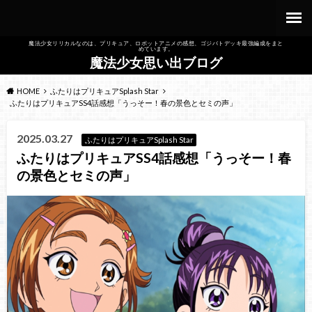
魔法少女リリカルなのは、プリキュア、ロボットアニメの感想、ゴジバトデッキ最強編成をまと
めています。
魔法少女思い出ブログ
HOME
ふたりはプリキュアSplash Star
ふたりはプリキュアSS4話感想「うっそー！春の景色とセミの声」
2025.03.27
ふたりはプリキュアSplash Star
ふたりはプリキュアSS4話感想「うっそー！春
の景色とセミの声」