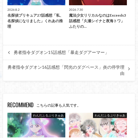
2026.8.2
2026.7.30
名探偵プリキュア27話感想「私、
魔法少女リリカルなのはExceeds3
名探偵になりました」くれあの推
話感想「久瀬シイナと夜海トワ」
理
ふたりの…
勇者指令ダグオン15話感想「暴走ダグアーマー」
勇者指令ダグオン16話感想「閃光のダグベース」炎の停学理
由
RECOMMEND
こちらの記事も人気です。
わんだふるぷりきゅあ
わんだふるぷりきゅあ