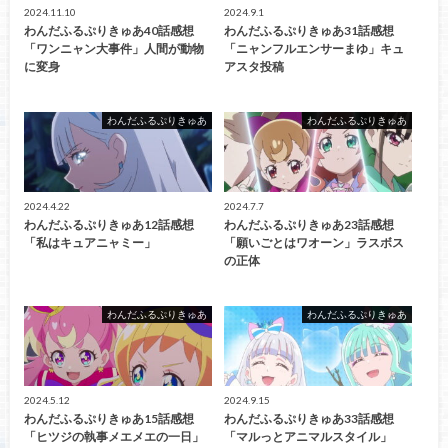
2024.11.10
2024.9.1
わんだふるぷりきゅあ40話感想
わんだふるぷりきゅあ31話感想
「ワンニャン大事件」人間が動物
「ニャンフルエンサーまゆ」キュ
に変身
アスタ投稿
わんだふるぷりきゅあ
わんだふるぷりきゅあ
2024.4.22
2024.7.7
わんだふるぷりきゅあ12話感想
わんだふるぷりきゅあ23話感想
「私はキュアニャミー」
「願いごとはワオーン」ラスボス
の正体
わんだふるぷりきゅあ
わんだふるぷりきゅあ
2024.5.12
2024.9.15
わんだふるぷりきゅあ15話感想
わんだふるぷりきゅあ33話感想
「ヒツジの執事メエメエの一日」
「マルっとアニマルスタイル」