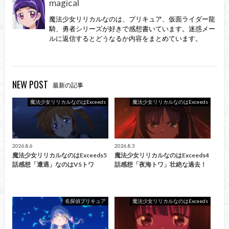
magical
魔法少女リリカルなのは、プリキュア、仮面ライダー龍
騎、勇者シリーズが好きで感想書いています。迷惑メー
ルに返信するとどうなるか内容をまとめています。
NEW POST
最新の記事
魔法少女リリカルなのはExceeds
魔法少女リリカルなのはExceeds
2026.8.6
2026.8.3
魔法少女リリカルなのはExceeds5
魔法少女リリカルなのはExceeds4
話感想「遭遇」なのはVSトワ
話感想「夜海トワ」壮絶な過去！
名探偵プリキュア
魔法少女リリカルなのはExceeds