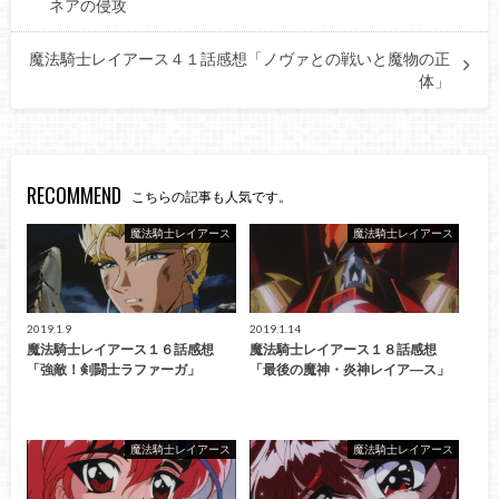
ネアの侵攻
魔法騎士レイアース４１話感想「ノヴァとの戦いと魔物の正
体」
RECOMMEND
こちらの記事も人気です。
魔法騎士レイアース
魔法騎士レイアース
2019.1.9
2019.1.14
魔法騎士レイアース１６話感想
魔法騎士レイアース１８話感想
「強敵！剣闘士ラファーガ」
「最後の魔神・炎神レイア―ス」
魔法騎士レイアース
魔法騎士レイアース