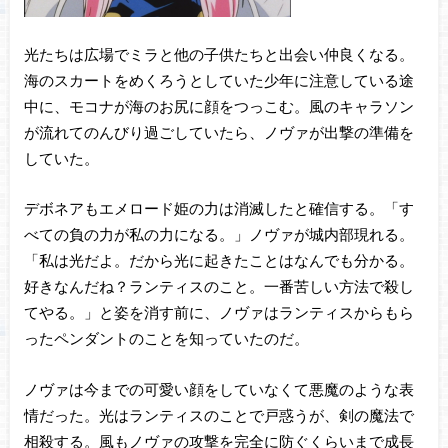
光たちは広場でミラと他の子供たちと出会い仲良くなる。
海のスカートをめくろうとしていた少年に注意している途
中に、モコナが海のお尻に顔をつっこむ。風のキャラソン
が流れてのんびり過ごしていたら、ノヴァが出撃の準備を
していた。
デボネアもエメロード姫の力は消滅したと確信する。「す
べての負の力が私の力になる。」ノヴァが城内部現れる。
「私は光だよ。だから光に起きたことはなんでも分かる。
好きなんだね？ランティスのこと。一番苦しい方法で殺し
てやる。」と姿を消す前に、ノヴァはランティスからもら
ったペンダントのことを知っていたのだ。
ノヴァは今までの可愛い顔をしていなくて悪魔のような表
情だった。光はランティスのことで戸惑うが、剣の魔法で
相殺する。風もノヴァの攻撃を完全に防ぐくらいまで成長