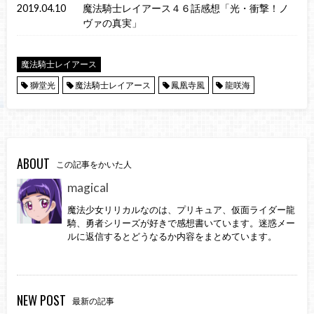
2019.04.10
魔法騎士レイアース４６話感想「光・衝撃！ノ
ヴァの真実」
魔法騎士レイアース
獅堂光
魔法騎士レイアース
鳳凰寺風
龍咲海
ABOUT
この記事をかいた人
magical
魔法少女リリカルなのは、プリキュア、仮面ライダー龍
騎、勇者シリーズが好きで感想書いています。迷惑メー
ルに返信するとどうなるか内容をまとめています。
NEW POST
最新の記事