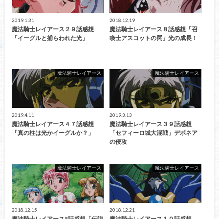
2019.1.31
2018.12.19
魔法騎士レイアース２９話感想
魔法騎士レイアース８話感想「召
「イーグルと捕らわれた光」
喚士アスコットの罠」光の成長！
魔法騎士レイアース
魔法騎士レイアース
2019.4.11
2019.3.13
魔法騎士レイアース４７話感想
魔法騎士レイアース３９話感想
「真の柱は光かイーグルか？」
「セフィーロ城大混戦」デボネア
の侵攻
魔法騎士レイアース
魔法騎士レイアース
2018.12.15
2018.12.21
魔法騎士レイアース5話感想「伝説
魔法騎士レイアース１０話感想