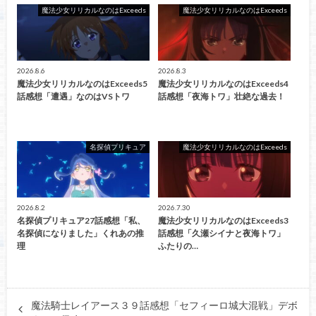
魔法少女リリカルなのはExceeds
魔法少女リリカルなのはExceeds
2026.8.6
2026.8.3
魔法少女リリカルなのはExceeds5
魔法少女リリカルなのはExceeds4
話感想「遭遇」なのはVSトワ
話感想「夜海トワ」壮絶な過去！
名探偵プリキュア
魔法少女リリカルなのはExceeds
2026.8.2
2026.7.30
名探偵プリキュア27話感想「私、
魔法少女リリカルなのはExceeds3
名探偵になりました」くれあの推
話感想「久瀬シイナと夜海トワ」
理
ふたりの…
魔法騎士レイアース３９話感想「セフィーロ城大混戦」デボ