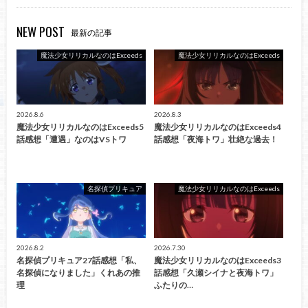
NEW POST
最新の記事
魔法少女リリカルなのはExceeds
魔法少女リリカルなのはExceeds
2026.8.6
2026.8.3
魔法少女リリカルなのはExceeds5
魔法少女リリカルなのはExceeds4
話感想「遭遇」なのはVSトワ
話感想「夜海トワ」壮絶な過去！
名探偵プリキュア
魔法少女リリカルなのはExceeds
2026.8.2
2026.7.30
名探偵プリキュア27話感想「私、
魔法少女リリカルなのはExceeds3
名探偵になりました」くれあの推
話感想「久瀬シイナと夜海トワ」
理
ふたりの…