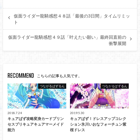
仮面ライダー龍騎感想４８話「最後の3日間」タイムリミッ
ト
仮面ライダー龍騎感想４９話「叶えたい願い」最終回直前の
衝撃展開
RECOMMEND
こちらの記事も人気です。
つながるぱずるん
つながるぱずるん
2018.7.24
2019.5.30
キュアぱず攻略変身カードプリン
キュアぱず！ドレスアップコレク
セスプリキュアキュアマーメイド
ション氷川いおなフォーチュン紫
能力
桜ドレス