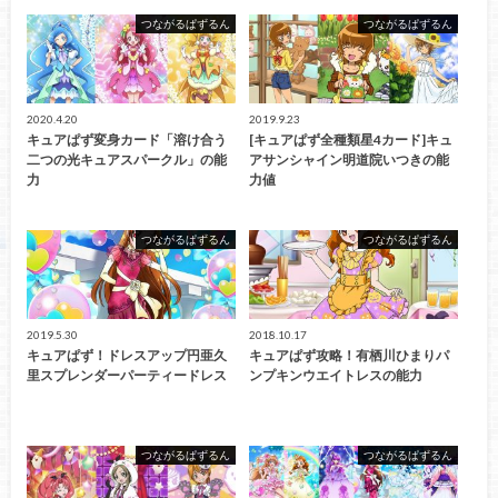
つながるぱずるん
つながるぱずるん
2020.4.20
2019.9.23
キュアぱず変身カード「溶け合う
[キュアぱず全種類星4カード]キュ
二つの光キュアスパークル」の能
アサンシャイン明道院いつきの能
力
力値
つながるぱずるん
つながるぱずるん
2019.5.30
2018.10.17
キュアぱず！ドレスアップ円亜久
キュアぱず攻略！有栖川ひまりパ
里スプレンダーパーティードレス
ンプキンウエイトレスの能力
つながるぱずるん
つながるぱずるん