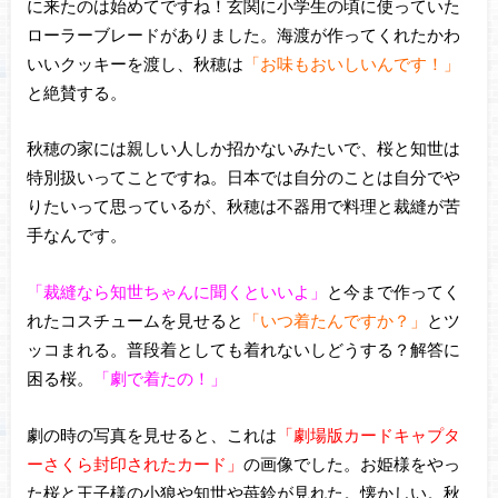
に来たのは始めてですね！玄関に小学生の頃に使っていた
ローラーブレードがありました。海渡が作ってくれたかわ
いいクッキーを渡し、秋穂は
「お味もおいしいんです！」
と絶賛する。
秋穂の家には親しい人しか招かないみたいで、桜と知世は
特別扱いってことですね。日本では自分のことは自分でや
りたいって思っているが、秋穂は不器用で料理と裁縫が苦
手なんです。
「裁縫なら知世ちゃんに聞くといいよ」
と今まで作ってく
れたコスチュームを見せると
「いつ着たんですか？」
とツ
ッコまれる。普段着としても着れないしどうする？解答に
困る桜。
「劇で着たの！」
劇の時の写真を見せると、これは
「劇場版カードキャプタ
ーさくら封印されたカード」
の画像でした。お姫様をやっ
た桜と王子様の小狼や知世や苺鈴が見れた。懐かしい。秋