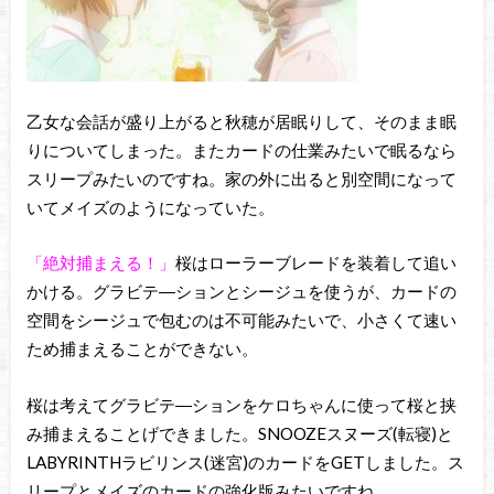
乙女な会話が盛り上がると秋穂が居眠りして、そのまま眠
りについてしまった。またカードの仕業みたいで眠るなら
スリープみたいのですね。家の外に出ると別空間になって
いてメイズのようになっていた。
「絶対捕まえる！」
桜はローラーブレードを装着して追い
かける。グラビテ―ションとシージュを使うが、カードの
空間をシージュで包むのは不可能みたいで、小さくて速い
ため捕まえることができない。
桜は考えてグラビテ―ションをケロちゃんに使って桜と挟
み捕まえることげできました。SNOOZEスヌーズ(転寝)と
LABYRINTHラビリンス(迷宮)のカードをGETしました。ス
リープとメイズのカードの強化版みたいですね。