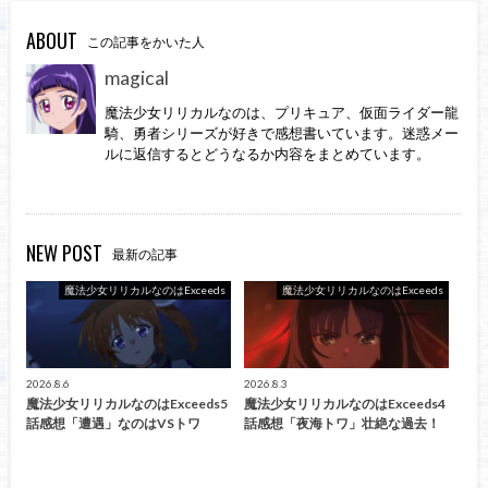
ABOUT
この記事をかいた人
magical
魔法少女リリカルなのは、プリキュア、仮面ライダー龍
騎、勇者シリーズが好きで感想書いています。迷惑メー
ルに返信するとどうなるか内容をまとめています。
NEW POST
最新の記事
魔法少女リリカルなのはExceeds
魔法少女リリカルなのはExceeds
2026.8.6
2026.8.3
魔法少女リリカルなのはExceeds5
魔法少女リリカルなのはExceeds4
話感想「遭遇」なのはVSトワ
話感想「夜海トワ」壮絶な過去！