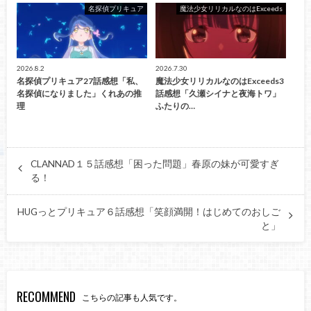
名探偵プリキュア
魔法少女リリカルなのはExceeds
2026.8.2
2026.7.30
名探偵プリキュア27話感想「私、
魔法少女リリカルなのはExceeds3
名探偵になりました」くれあの推
話感想「久瀬シイナと夜海トワ」
理
ふたりの…
CLANNAD１５話感想「困った問題」春原の妹が可愛すぎ
る！
HUGっとプリキュア６話感想「笑顔満開！はじめてのおしご
と」
RECOMMEND
こちらの記事も人気です。