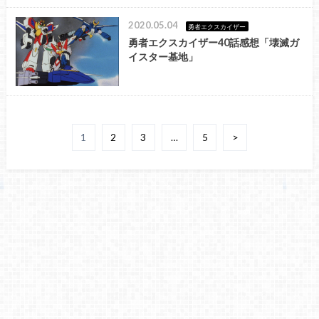
2020.05.04
勇者エクスカイザー
勇者エクスカイザー40話感想「壊滅ガ
イスター基地」
1
2
3
…
5
>