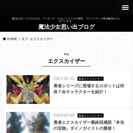
魔法少女リリカルなのは、プリキュア、ロボットアニメの感想、ゴジバトデッキ最強編成をまと
めています。
魔法少女思い出ブログ
HOME
タグ : エクスカイザー
TAG
エクスカイザー
2021.03.12
勇者エクスカイザー
勇者シリーズに登場するロボットは何
体？全キャラクターを紹介！
2020.05.09
勇者エクスカイザー
勇者エクスカイザー最終回感想「本当
の宝物」ダイノガイストの最後！