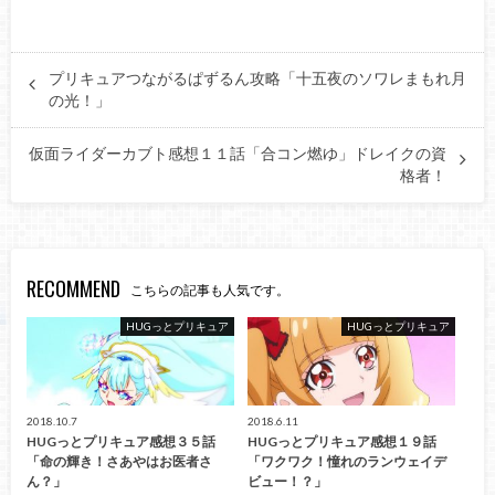
プリキュアつながるぱずるん攻略「十五夜のソワレまもれ月
の光！」
仮面ライダーカブト感想１１話「合コン燃ゆ」ドレイクの資
格者！
RECOMMEND
こちらの記事も人気です。
HUGっとプリキュア
HUGっとプリキュア
2018.10.7
2018.6.11
HUGっとプリキュア感想３５話
HUGっとプリキュア感想１９話
「命の輝き！さあやはお医者さ
「ワクワク！憧れのランウェイデ
ん？」
ビュー！？」