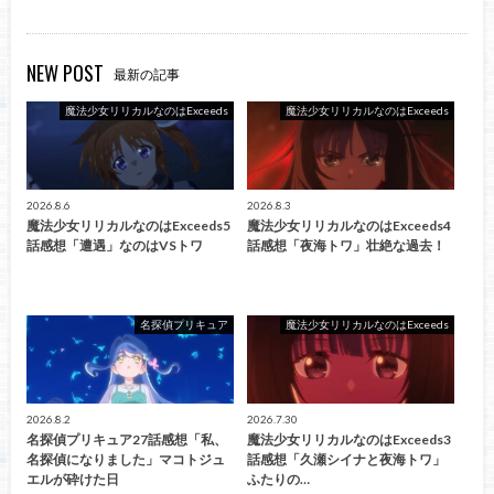
NEW POST
最新の記事
魔法少女リリカルなのはExceeds
魔法少女リリカルなのはExceeds
2026.8.6
2026.8.3
魔法少女リリカルなのはExceeds5
魔法少女リリカルなのはExceeds4
話感想「遭遇」なのはVSトワ
話感想「夜海トワ」壮絶な過去！
名探偵プリキュア
魔法少女リリカルなのはExceeds
2026.8.2
2026.7.30
名探偵プリキュア27話感想「私、
魔法少女リリカルなのはExceeds3
名探偵になりました」マコトジュ
話感想「久瀬シイナと夜海トワ」
エルが砕けた日
ふたりの…