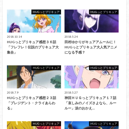
HUGっとプリキュア
HUGっとプリキュア
2018.10.14
2018.5.24
HUGっとプリキュア感想３６話
田村ゆかりがキュアアムールに！
「フレフレ！伝説のプリキュア大
HUGっとプリキュア大人気アニメ
集合」
になる予感？
HUGっとプリキュア
HUGっとプリキュア
2018.7.9
2018.5.27
HUGっとプリキュア感想２３話
神回ＨＵＧっとプリキュア１７話
「プレジデント・クライあらわ
「哀しみのノイズさよなら、ルー
る」
ルー」涙のおかえ…
HUGっとプリキュア
HUGっとプリキュア