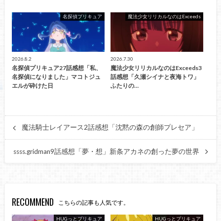
名探偵プリキュア
魔法少女リリカルなのはExceeds
2026.8.2
2026.7.30
名探偵プリキュア27話感想「私、
魔法少女リリカルなのはExceeds3
名探偵になりました」マコトジュ
話感想「久瀬シイナと夜海トワ」
エルが砕けた日
ふたりの…
魔法騎士レイアース2話感想「沈黙の森の創師プレセア」
ssss.gridman9話感想「夢・想」新条アカネの創った夢の世界
RECOMMEND
こちらの記事も人気です。
HUGっとプリキュア
HUGっとプリキュア