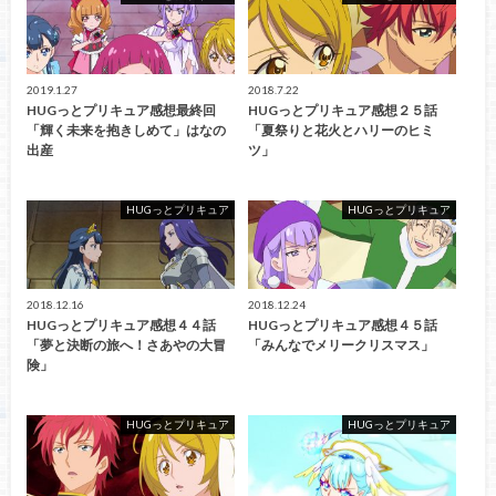
2019.1.27
2018.7.22
HUGっとプリキュア感想最終回
HUGっとプリキュア感想２５話
「輝く未来を抱きしめて」はなの
「夏祭りと花火とハリーのヒミ
出産
ツ」
HUGっとプリキュア
HUGっとプリキュア
2018.12.16
2018.12.24
HUGっとプリキュア感想４４話
HUGっとプリキュア感想４５話
「夢と決断の旅へ！さあやの大冒
「みんなでメリークリスマス」
険」
HUGっとプリキュア
HUGっとプリキュア