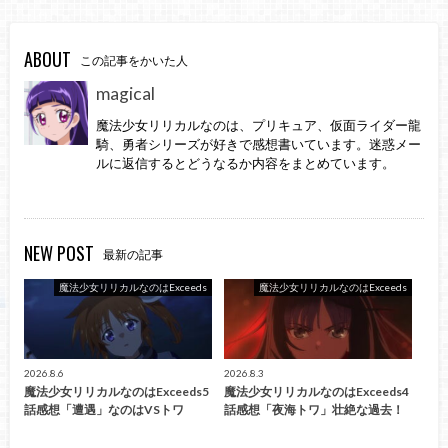
ABOUT
この記事をかいた人
magical
魔法少女リリカルなのは、プリキュア、仮面ライダー龍
騎、勇者シリーズが好きで感想書いています。迷惑メー
ルに返信するとどうなるか内容をまとめています。
NEW POST
最新の記事
魔法少女リリカルなのはExceeds
魔法少女リリカルなのはExceeds
2026.8.6
2026.8.3
魔法少女リリカルなのはExceeds5
魔法少女リリカルなのはExceeds4
話感想「遭遇」なのはVSトワ
話感想「夜海トワ」壮絶な過去！