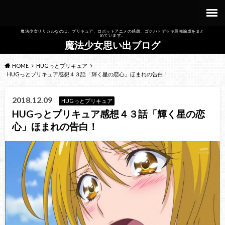
魔法少女リリカルなのは、プリキュア、ロボットアニメの感想、ゴジバトデッキ最強編成をまと
めています。
魔法少女思い出ブログ
HOME
HUGっとプリキュア
HUGっとプリキュア感想４３話「輝く星の恋心」ほまれの告白！
2018.12.09
HUGっとプリキュア
HUGっとプリキュア感想４３話「輝く星の恋
心」ほまれの告白！