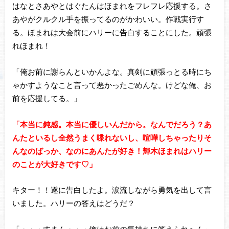
はなとさあやとはぐたんはほまれをフレフレ応援する。さ
あやがクルクル手を振ってるのがかわいい。作戦実行す
る。ほまれは大会前にハリーに告白することにした。頑張
れほまれ！
「俺お前に謝らんといかんよな。真剣に頑張っとる時にち
ゃかすようなこと言って悪かったごめんな。けどな俺、お
前を応援してる。」
「本当に鈍感。本当に優しいんだから。なんでだろう？あ
んたといるし全然うまく喋れないし、喧嘩しちゃったりそ
んなのばっか、なのにあんたが好き！輝木ほまれはハリー
のことが大好きです♡」
キター！！遂に告白したよ。涙流しながら勇気を出して言
いました。ハリーの答えはどうだ？
「・・・すまん・・・俺はお前の気持ちに答えられへん」