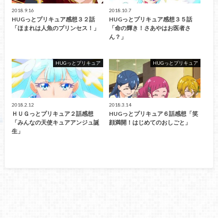
2018.9.16
2018.10.7
HUGっとプリキュア感想３２話
HUGっとプリキュア感想３５話
「ほまれは人魚のプリンセス！」
「命の輝き！さあやはお医者さ
ん？」
HUGっとプリキュア
HUGっとプリキュア
2018.2.12
2018.3.14
ＨＵＧっとプリキュア２話感想
HUGっとプリキュア６話感想「笑
「みんなの天使キュアアンジュ誕
顔満開！はじめてのおしごと」
生」