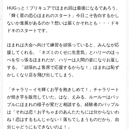
HUGっと！プリキュアでほまれ回は最後になるであろう。
「輝く星の恋心ほまれのスタート」今日こそ告白するかし
ないか進展があるのか？想いは届くかそれとも・・・ドキ
ドキのスタートです。
ほまれは大会へ向けて練習を頑張っていると、みんなが応
援してくれる。「ネズミのくせに生意気」とハリーのほっ
ぺを引っ張るほまれだが、ハリーは人間の姿になりお返し
する。「頑張れよ客席で応援するからな！」ほまれは恥ず
かしくなり店を飛び出してしまう。
「チャラリ～イモ輝くお芋を抱きしめて！」チャラリート
が焼き芋を販売していた。はな、えみる、ルールーはパッ
プルにほまれの様子が変だと相談する。経験者のパップル
は「それは恋！お子ちゃまのあんたたちには分からないわ
ね！恋はするもんじゃない！落ちてしまうものだから、自
分じゃどうにもできないのよ！」