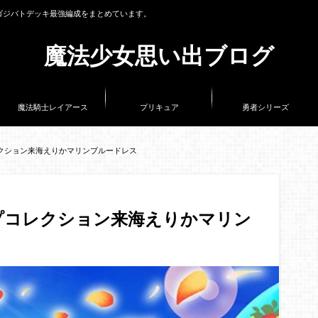
ゴジバトデッキ最強編成をまとめています。
魔法少女思い出ブログ
魔法騎士レイアース
プリキュア
勇者シリーズ
クション来海えりかマリンブルードレス
プコレクション来海えりかマリン