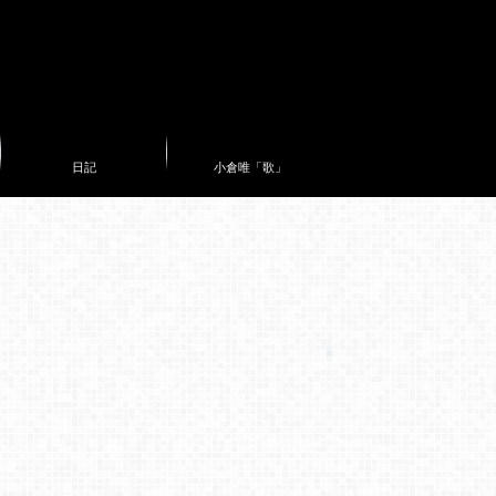
日記
小倉唯「歌」