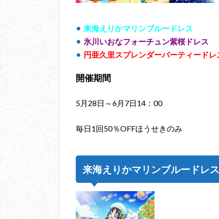
来海えりかマリンブルードレス
氷川いおなフォーチュン紫桜ドレス
円亜久里スプレンダーパーティードレ
開催期間
5月28日～6月7日14：00
毎日1回50％OFFほうせきのみ
来海えりかマリンブルードレ