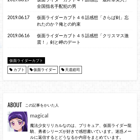
全国指名手配犯の男
2019.06.17
仮面ライダーカブト４６話感想「さらば剣」忘
れたのか？俺との約束
2019.06.16
仮面ライダーカブト４５話感想「クリスマス激
震！」剣と岬のデート
仮面ライダーカブト
カブト
仮面ライダー
天道総司
ABOUT
この記事をかいた人
magical
魔法少女リリカルなのは、プリキュア、仮面ライダー龍
騎、勇者シリーズが好きで感想書いています。迷惑メー
ルに返信するとどうなるか内容をまとめています。