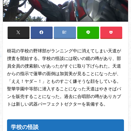
樹花の学校の野球部がランニング中に消えてしまい天道が
捜査を開始する。学校の怪談には呪いの鏡の噂があり、部
員全員の捜索願いがあったがすぐに取り下げられた。天道
からの指示で蓮華の面倒は加賀美が見ることになったが、
「ええ！ヤダ～！」とものすごく嫌そうな顔をしている。
聖華学園中等部に潜入することになった天道はやきそばパ
ンを販売することになった。過去に合唱部の噂がありカブ
トは新しい武器パーフェクトゼクターを装備する。
学校の怪談