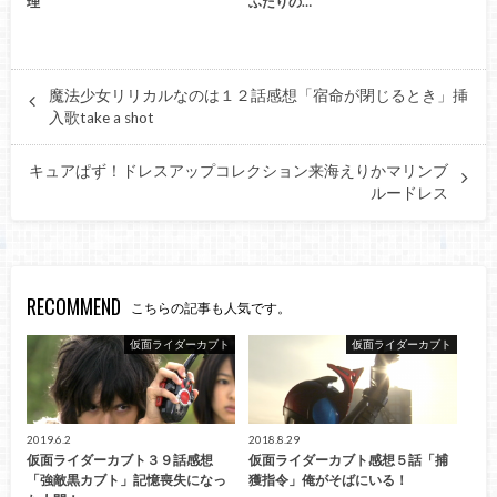
理
ふたりの…
魔法少女リリカルなのは１２話感想「宿命が閉じるとき」挿
入歌take a shot
キュアぱず！ドレスアップコレクション来海えりかマリンブ
ルードレス
RECOMMEND
こちらの記事も人気です。
仮面ライダーカブト
仮面ライダーカブト
2019.6.2
2018.8.29
仮面ライダーカブト３９話感想
仮面ライダーカブト感想５話「捕
「強敵黒カブト」記憶喪失になっ
獲指令」俺がそばにいる！