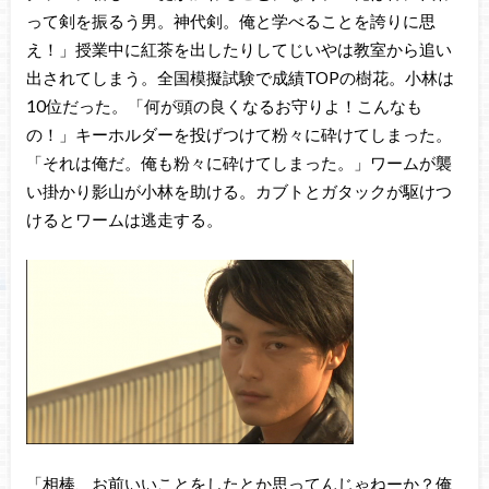
って剣を振るう男。神代剣。俺と学べることを誇りに思
え！」授業中に紅茶を出したりしてじいやは教室から追い
出されてしまう。全国模擬試験で成績TOPの樹花。小林は
10位だった。「何が頭の良くなるお守りよ！こんなも
の！」キーホルダーを投げつけて粉々に砕けてしまった。
「それは俺だ。俺も粉々に砕けてしまった。」ワームが襲
い掛かり影山が小林を助ける。カブトとガタックが駆けつ
けるとワームは逃走する。
「相棒、お前いいことをしたとか思ってんじゃねーか？俺