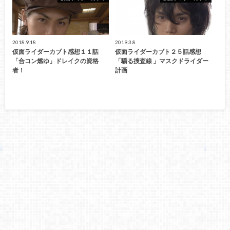
2018.9.18
2019.3.8
仮面ライダーカブト感想１１話
仮面ライダーカブト２５話感想
「合コン燃ゆ」ドレイクの資格
「驕る捜査線 」マスクドライダー
者！
計画