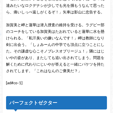
達みたいなロクデナシが少しでも光を掴もうなんて思った
ら、痛いしっぺ返しがくるぞ！」矢車は影山に忠告する。
加賀美と岬と蓮華は潜入捜査の維持を受ける。ラグビー部
のコーチをしている加賀美はたおれていると蓮華に水を懸
けられる。「私汗臭いの嫌いなんです！」岬は教師になり
剣に出会う。「しょみーんの中学でも頂点に立つことにし
た。その謙虚な心こそノブレスオブリージュ！」隣にはじ
いやの姿があり、またしても追い出されてしまう。問題を
解くために代わりにじいやが答えると一緒にバケツを持た
されてします。「これはなんのご褒美だ？」
[ad#co-1]
パーフェクトゼクター