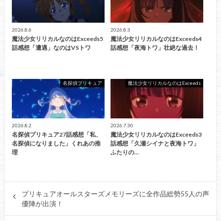
2026.8.6
2026.8.3
魔法少女リリカルなのはExceeds5
魔法少女リリカルなのはExceeds4
話感想「遭遇」なのはVSトワ
話感想「夜海トワ」壮絶な過去！
名探偵プリキュア
魔法少女リリカルなのはExceeds
2026.8.2
2026.7.30
名探偵プリキュア27話感想「私、
魔法少女リリカルなのはExceeds3
名探偵になりました」くれあの推
話感想「久瀬シイナと夜海トワ」
理
ふたりの…
プリキュアオールスターズメモリーズに全作品総勢55人の声
優陣が出演！