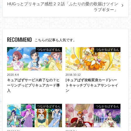
HUGっとプリキュア感想２２話「ふたりの愛の歌届けツイン
ラブギター」
RECOMMEND
こちらの記事も人気です。
つながるぱずるん
つながるぱずるん
2020.4.4
2018.10.12
キュアぱずサービス終了なの？ヒ
[キュアぱず攻略変身カード]ハー
ーリングっどプリキュアカード導
トキャッチプリキュアサンシャイ
入
ン
つながるぱずるん
つながるぱずるん