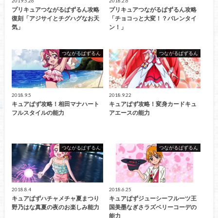
2019.5.26
2018.2.6
プリキュアつながるぱずるん攻略
プリキュアつながるぱずるん攻略
復刻「アジサイとチグハグなお天
「チョコっと大変！？バレンタイ
気」
ン！」
つながるぱずるん
つながるぱずるん
2018.9.5
2018.9.22
キュアぱず攻略！相田マナハート
キュアぱず攻略！変身カードキュ
フルスタイルの能力
アエースの能力
つながるぱずるん
つながるぱずるん
2018.8.4
2018.6.25
キュアぱずハチャメチャ夏まつり
キュアぱずジューシーフルーツ王
野乃はな真夏の夜のお楽しみ能力
国美墨なぎさラズベリーコーデの
能力