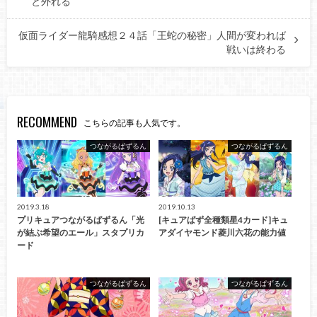
と外れる
仮面ライダー龍騎感想２４話「王蛇の秘密」人間が変われば
戦いは終わる
RECOMMEND
こちらの記事も人気です。
つながるぱずるん
つながるぱずるん
2019.3.18
2019.10.13
プリキュアつながるぱずるん「光
[キュアぱず全種類星4カード]キュ
が結ぶ希望のエール」スタプリカ
アダイヤモンド菱川六花の能力値
ード
つながるぱずるん
つながるぱずるん