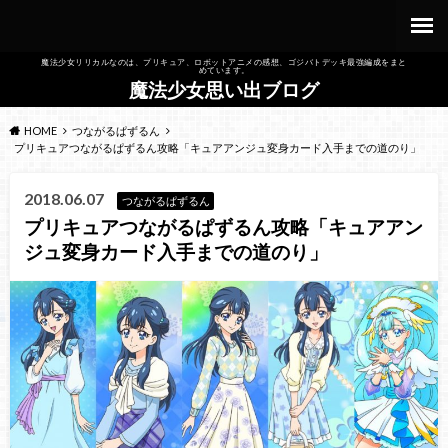
魔法少女リリカルなのは、プリキュア、ロボットアニメの感想、ゴジバトデッキ最強編成をまと
めています。
魔法少女思い出ブログ
HOME
つながるぱずるん
プリキュアつながるぱずるん攻略「キュアアンジュ変身カード入手までの道のり」
2018.06.07
つながるぱずるん
プリキュアつながるぱずるん攻略「キュアアン
ジュ変身カード入手までの道のり」