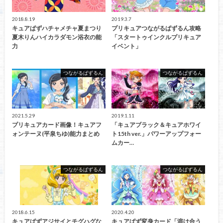
2018.8.19
2019.3.7
キュアぱずハチャメチャ夏まつり
プリキュアつながるぱずるん攻略
夏木りんハイカラダモン浴衣の能
「スタートゥインクルプリキュア
力
イベント」
つながるぱずるん
つながるぱずるん
2021.5.29
2019.1.11
プリキュアカード画像！キュアフ
「キュアブラック＆キュアホワイ
ォンテーヌ(平泉ちゆ)能力まとめ
ト15th ver.」パワーアップフォー
ムカー…
つながるぱずるん
つながるぱずるん
2018.6.15
2020.4.20
キュアぱずアジサイとチグハグな
キュアぱず変身カード「溶け合う