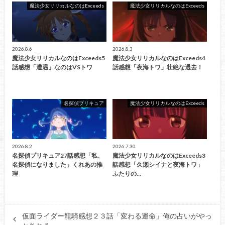
魔法少女リリカルなのはExceeds
魔法少女リリカルなのはExceeds
2026.8.6
2026.8.3
魔法少女リリカルなのはExceeds5
魔法少女リリカルなのはExceeds4
話感想「遭遇」なのはVSトワ
話感想「夜海トワ」壮絶な過去！
名探偵プリキュア
魔法少女リリカルなのはExceeds
2026.8.2
2026.7.30
名探偵プリキュア27話感想「私、
魔法少女リリカルなのはExceeds3
名探偵になりました」くれあの推
話感想「久瀬シイナと夜海トワ」
理
ふたりの…
仮面ライダー龍騎感想２３話「変わる運命」俺の占いがやっ