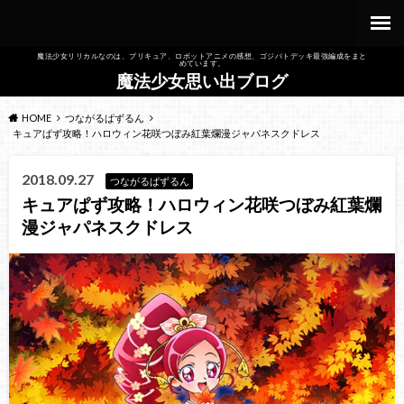
魔法少女リリカルなのは、プリキュア、ロボットアニメの感想、ゴジバトデッキ最強編成をまと
めています。
魔法少女思い出ブログ
HOME
つながるぱずるん
キュアぱず攻略！ハロウィン花咲つぼみ紅葉爛漫ジャパネスクドレス
2018.09.27
つながるぱずるん
キュアぱず攻略！ハロウィン花咲つぼみ紅葉爛
漫ジャパネスクドレス