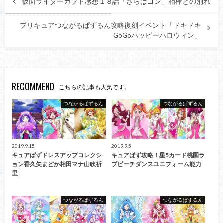
仮面ライダーカブト感想１８話「さらばゴン」相棒との別れ
プリキュアつながるぱずるん攻略復刻イベント「ドキドキ
GoGoハッピーハロウィン」
RECOMMEND
こちらの記事も人気です。
つながるぱずるん
つながるぱずるん
2019.9.15
2019.9.5
キュアぱずドレスアップコレクシ
キュアぱず攻略！星5カード桃園ラ
ョン香久矢まどか相田マナ山吹祈
ブピーチダンスユニフォーム能力
里
つながるぱずるん
つながるぱずるん