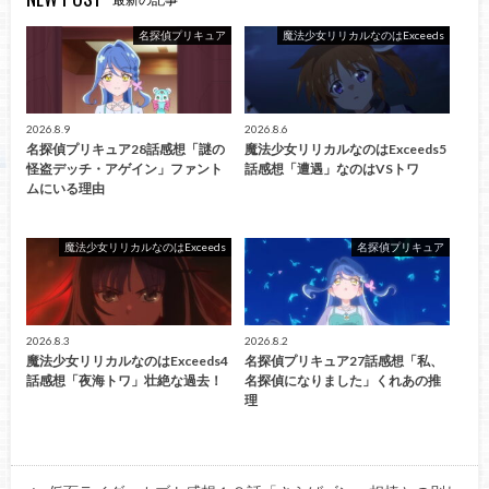
名探偵プリキュア
魔法少女リリカルなのはExceeds
2026.8.9
2026.8.6
名探偵プリキュア28話感想「謎の
魔法少女リリカルなのはExceeds5
怪盗デッチ・アゲイン」ファント
話感想「遭遇」なのはVSトワ
ムにいる理由
魔法少女リリカルなのはExceeds
名探偵プリキュア
2026.8.3
2026.8.2
魔法少女リリカルなのはExceeds4
名探偵プリキュア27話感想「私、
話感想「夜海トワ」壮絶な過去！
名探偵になりました」くれあの推
理