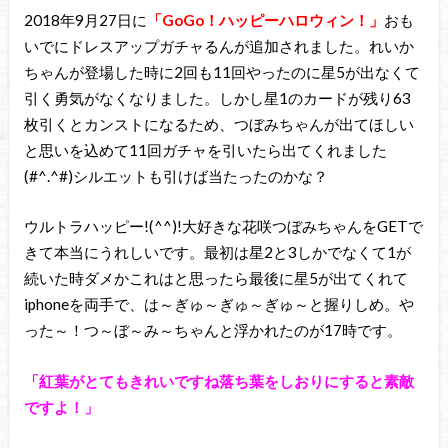
2018年9月27日に
「GoGo！ハッピーハロウィン！」
おも
いでにドレスアップガチャるんが追加されました。れいか
ちゃんが登場した時に2回も11回やったのに星5が出なくて
引く勇気がなくなりました。しかし星1のカードが残り63
枚引くとカンストになるため、つぼみちゃんが出てほしい
と思いを込めて11回ガチャを引いたら出てくれました
(#^.^#)シルエットも引けば当たったのかな？
ウルトラハッピー!(^^)!大好きな花咲つぼみちゃんをGETで
きて本当にうれしいです。最初は星2と3しかでなくて1が
続いた時ダメかこれはと思ったら最後に星5が出てくれて
iphoneを両手で、は～ぎゅ～ぎゅ～ぎゅ～と握りしめ。や
った～！つ～ぼ～み～ちゃんと浮かれたのが17時です。
「紅葉がとてもきれいですね落ち葉をしおりにすると素敵
ですよ！」