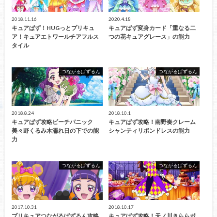
2018.11.16
2020.4.18
キュアぱず！HUGっとプリキュ
キュアぱず変身カード「重なる二
ア！キュアエトワールチアフルス
つの花キュアグレース」の能力
タイル
つながるぱずるん
つながるぱずるん
2018.8.24
2018.10.1
キュアぱず攻略ビーチパニック
キュアぱず攻略！南野奏クレーム
美々野くるみ木濡れ日の下での能
シャンティリボンドレスの能力
力
つながるぱずるん
つながるぱずるん
2017.10.31
2018.10.17
プリキュアつながるぱずるん攻略
キュアぱず攻略！天ノ川きららポ