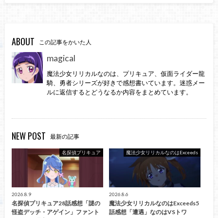
ABOUT
この記事をかいた人
magical
魔法少女リリカルなのは、プリキュア、仮面ライダー龍
騎、勇者シリーズが好きで感想書いています。迷惑メー
ルに返信するとどうなるか内容をまとめています。
NEW POST
最新の記事
名探偵プリキュア
魔法少女リリカルなのはExceeds
2026.8.9
2026.8.6
名探偵プリキュア28話感想「謎の
魔法少女リリカルなのはExceeds5
怪盗デッチ・アゲイン」ファント
話感想「遭遇」なのはVSトワ