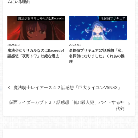
ムにいる理由
魔法少女リリカルなのはExceeds
名探偵プリキュア
2026.8.3
2026.8.2
魔法少女リリカルなのはExceeds4
名探偵プリキュア27話感想「私、
話感想「夜海トワ」壮絶な過去！
名探偵になりました」くれあの推
理
魔法騎士レイアース４２話感想「巨大サイユンVSNSX」
仮面ライダーカブト２７話感想「俺!?殺人犯」バイトする神
代剣