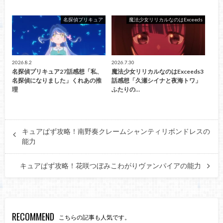
名探偵プリキュア
魔法少女リリカルなのはExceeds
2026.8.2
2026.7.30
名探偵プリキュア27話感想「私、
魔法少女リリカルなのはExceeds3
名探偵になりました」くれあの推
話感想「久瀬シイナと夜海トワ」
理
ふたりの…
キュアぱず攻略！南野奏クレームシャンティリボンドレスの
能力
キュアぱず攻略！花咲つぼみこわがりヴァンパイアの能力
RECOMMEND
こちらの記事も人気です。