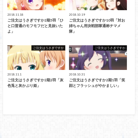
2018.11.18
2018.10.19
ご注文はうさぎですか2期5羽「ひ
ご注文はうさぎですか10羽「対お
と口普通のモフモフだと見抜いた
姉ちゃん用決戦部隊通称チマメ
よ」
隊」
ご注文はうさぎですか
ご注文はうさぎですか
2018.11.1
2018.10.31
ご注文はうさぎですか2期2羽「灰
ご注文はうさぎですか2期1羽「笑
色兎と灰かぶり姫」
顔とフラッシュがやかましい」