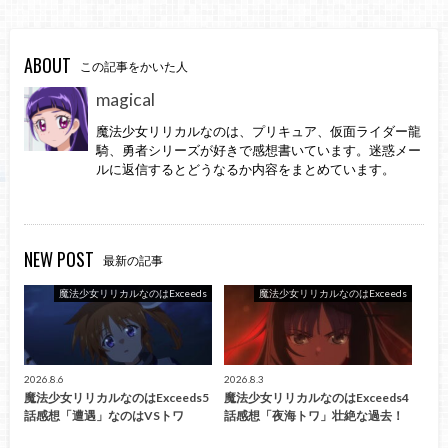
ABOUT
この記事をかいた人
magical
魔法少女リリカルなのは、プリキュア、仮面ライダー龍
騎、勇者シリーズが好きで感想書いています。迷惑メー
ルに返信するとどうなるか内容をまとめています。
NEW POST
最新の記事
魔法少女リリカルなのはExceeds
魔法少女リリカルなのはExceeds
2026.8.6
2026.8.3
魔法少女リリカルなのはExceeds5
魔法少女リリカルなのはExceeds4
話感想「遭遇」なのはVSトワ
話感想「夜海トワ」壮絶な過去！