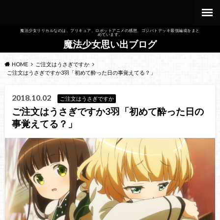
魔法少女リリカルなのは、プリキュア、ロボットアニメの感想、ゴジバトデッキ最強編成をまと
めています。
魔法少女思い出ブログ
HOME
ご注文はうさぎですか
ご注文はうさぎですか3羽「初めて酔った日の事覚えてる？」
2018.10.02
ご注文はうさぎですか
ご注文はうさぎですか3羽「初めて酔った日の
事覚えてる？」