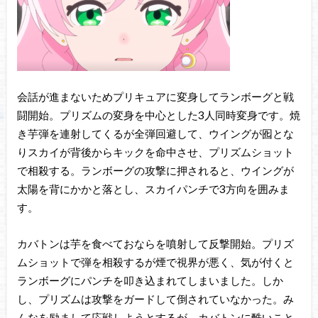
会話が進まないためプリキュアに変身してランボーグと戦
闘開始。プリズムの変身を中心とした3人同時変身です。焼
き芋弾を連射してくるが全弾回避して、ウイングが囮とな
りスカイが背後からキックを命中させ、プリズムショット
で相殺する。ランボーグの攻撃に押されると、ウイングが
太陽を背にかかと落とし、スカイパンチで3方向を囲みま
す。
カバトンは芋を食べておならを噴射して反撃開始。プリズ
ムショットで弾を相殺するが煙で視界が悪く、気が付くと
ランボーグにパンチを叩き込まれてしまいました。しか
し、プリズムは攻撃をガードして倒されていなかった。み
んなを励まして応戦しようとするが、カバトンに酷いこと