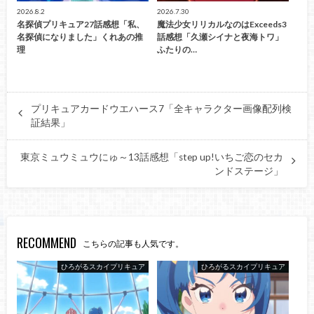
2026.8.2
2026.7.30
名探偵プリキュア27話感想「私、
魔法少女リリカルなのはExceeds3
名探偵になりました」くれあの推
話感想「久瀬シイナと夜海トワ」
理
ふたりの…
プリキュアカードウエハース7「全キャラクター画像配列検
証結果」
東京ミュウミュウにゅ～13話感想「step up!いちご恋のセカ
ンドステージ」
RECOMMEND
こちらの記事も人気です。
ひろがるスカイプリキュア
ひろがるスカイプリキュア