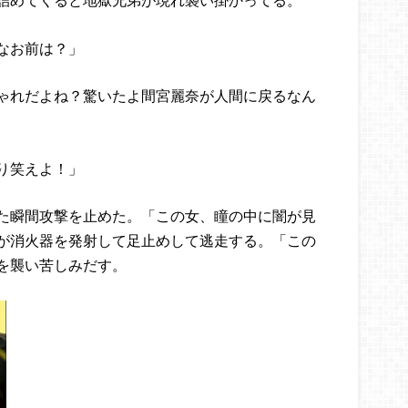
なお前は？」
ゃれだよね？驚いたよ間宮麗奈が人間に戻るなん
り笑えよ！」
た瞬間攻撃を止めた。「この女、瞳の中に闇が見
が消火器を発射して足止めして逃走する。「この
を襲い苦しみだす。