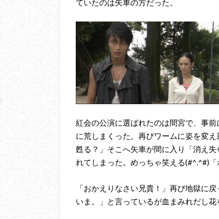
ていたのは矢車の方だった。
紅会の公演に選ばれたのは間宮で、事前
に荒しまくった。再びワームに姿を変え
甦る？」そこへ矢車が間に入り「消え失
れてしまった。めっちゃ笑える(#^.^#
「おかえりなさい兄貴！」再び地獄に戻
いま。」と言っているが血まみれだし花