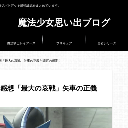
ゴジバトデッキ最強編成をまとめています。
魔法少女思い出ブログ
魔法騎士レイアース
プリキュア
勇者シリーズ
想「最大の哀戦」矢車の正義と間宮の最期！
感想「最大の哀戦」矢車の正義