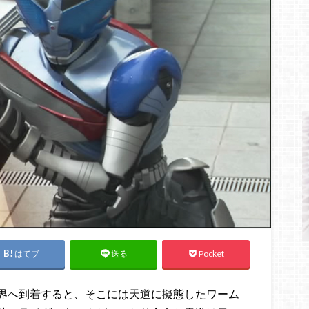
はてブ
Pocket
送る
界へ到着すると、そこには天道に擬態したワーム