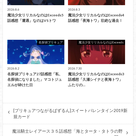
2026.8.6
2026.8.3
魔法少女リリカルなのはExceeds5
魔法少女リリカルなのはExceeds4
話感想「遭遇」なのはVSトワ
話感想「夜海トワ」壮絶な過去！
名探偵プリキュア
魔法少女リリカルなのはExceeds
2026.8.2
2026.7.30
名探偵プリキュア27話感想「私、
魔法少女リリカルなのはExceeds3
名探偵になりました」マコトジュ
話感想「久瀬シイナと夜海トワ」
エルが砕けた日
ふたりの…
[プリキュアつながるぱずるん]スイートバレンタイン2019新
規カード
魔法騎士レイアース３５話感想「海とタータ・タトラの野