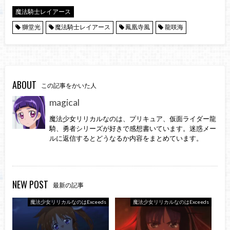
魔法騎士レイアース
獅堂光
魔法騎士レイアース
鳳凰寺風
龍咲海
ABOUT
この記事をかいた人
magical
魔法少女リリカルなのは、プリキュア、仮面ライダー龍
騎、勇者シリーズが好きで感想書いています。迷惑メー
ルに返信するとどうなるか内容をまとめています。
NEW POST
最新の記事
魔法少女リリカルなのはExceeds
魔法少女リリカルなのはExceeds