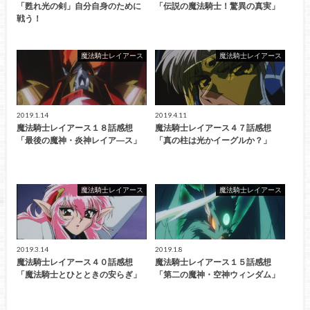
「甦れ光の剣」自分自身のために
「伝説の魔法騎士！驚異の真実」
戦う！
魔法騎士レイアース
魔法騎士レイアース
2019.1.14
2019.4.11
魔法騎士レイアース１８話感想
魔法騎士レイアース４７話感想
「最後の魔神・炎神レイア―ス」
「真の柱は光かイーグルか？」
魔法騎士レイアース
魔法騎士レイアース
2019.3.14
2019.1.8
魔法騎士レイアース４０話感想
魔法騎士レイアース１５話感想
「魔法騎士とひとときの安らぎ」
「第二の魔神・空神ウィンダム」