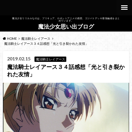
魔法少女リリカルなのは、プリキュア、ロボットアニメの感想、ゴジバトデッキ最強編成をまと
めています。
魔法少女思い出ブログ
HOME
魔法騎士レイアース
魔法騎士レイアース３４話感想「光と引き裂かれた友情」
2019.02.15
魔法騎士レイアース
魔法騎士レイアース３４話感想「光と引き裂か
れた友情」