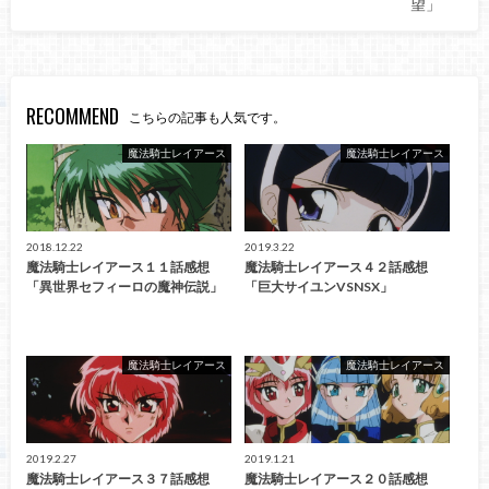
望」
RECOMMEND
こちらの記事も人気です。
魔法騎士レイアース
魔法騎士レイアース
2018.12.22
2019.3.22
魔法騎士レイアース１１話感想
魔法騎士レイアース４２話感想
「異世界セフィーロの魔神伝説」
「巨大サイユンVSNSX」
魔法騎士レイアース
魔法騎士レイアース
2019.2.27
2019.1.21
魔法騎士レイアース３７話感想
魔法騎士レイアース２０話感想