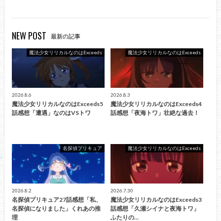
NEW POST
最新の記事
魔法少女リリカルなのはExceeds
魔法少女リリカルなのはExceeds
2026.8.6
2026.8.3
魔法少女リリカルなのはExceeds5
魔法少女リリカルなのはExceeds4
話感想「遭遇」なのはVSトワ
話感想「夜海トワ」壮絶な過去！
名探偵プリキュア
魔法少女リリカルなのはExceeds
2026.8.2
2026.7.30
名探偵プリキュア27話感想「私、
魔法少女リリカルなのはExceeds3
名探偵になりました」くれあの推
話感想「久瀬シイナと夜海トワ」
理
ふたりの…