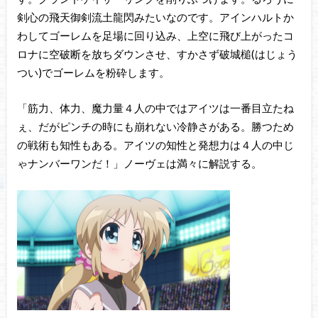
剣心の飛天御剣流土龍閃みたいなのです。アインハルトか
わしてゴーレムを足場に回り込み、上空に飛び上がったコ
ロナに空破断を放ちダウンさせ、すかさず破城槌(はじょう
つい)でゴーレムを粉砕します。
「筋力、体力、魔力量４人の中ではアイツは一番目立たね
ぇ、だがピンチの時にも崩れない冷静さがある。勝つため
の戦術も知性もある。アイツの知性と発想力は４人の中じ
ゃナンバーワンだ！」ノーヴェは満々に解説する。