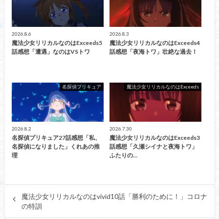
2026.8.6
2026.8.3
魔法少女リリカルなのはExceeds5
魔法少女リリカルなのはExceeds4
話感想「遭遇」なのはVSトワ
話感想「夜海トワ」壮絶な過去！
名探偵プリキュア
魔法少女リリカルなのはExceeds
2026.8.2
2026.7.30
名探偵プリキュア27話感想「私、
魔法少女リリカルなのはExceeds3
名探偵になりました」くれあの推
話感想「久瀬シイナと夜海トワ」
理
ふたりの…
魔法少女リリカルなのはvivid10話「勝利のために！」コロナ
の特訓