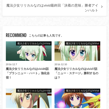
魔法少女リリカルなのはvivid最終回「決着の意味」勝者アイ
ンハルト
RECOMMEND
こちらの記事も人気です。
魔法少女リリカルなのはViVid
魔法少女リリカルなのはViVid
2016.12.7
2016.12.10
魔法少女リリカルなのはvivid4話
魔法少女リリカルなのはvivid7話
「ブランニュー・ハート」強化合
「ニュー・ステージ」勝利するの
宿！
は？
魔法少女リリカルなのはViVid
魔法少女リリカルなのはViVid