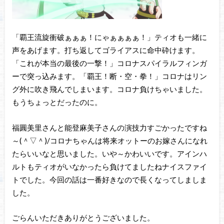
「覇王流旋衝破ぁぁぁ！にゃぁぁぁぁ！」ティオも一緒に
声をあげます。打ち返してゴライアスに命中砕けます。
「これが本当の最後の一撃！」コロナスパイラルフィンガ
ーで突っ込みます。「覇王！断・空・拳！」コロナはリン
グ外に吹き飛んでしまいます。コロナ負けちゃいました。
もうちょっとだったのに。
福圓美里さんと能登麻美子さんの演技力すごかったですね
～(＾▽＾)/コロナちゃんは将来オットーのお嫁さんになれ
たらいいなと思いました。いや～かわいいです。アインハ
ルトもティオがいなかったら負けてましたねナイスファイ
トでした。今回の話は一番好きなので長くなってしましま
した。
ごらんいただきありがとうございました。