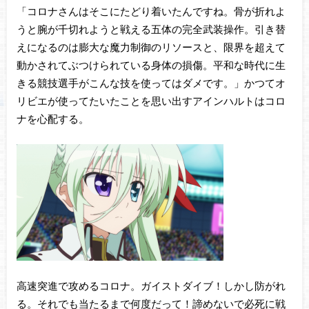
「コロナさんはそこにたどり着いたんですね。骨が折れよ
うと腕が千切れようと戦える五体の完全武装操作。引き替
えになるのは膨大な魔力制御のリソースと、限界を超えて
動かされてぶつけられている身体の損傷。平和な時代に生
きる競技選手がこんな技を使ってはダメです。」かつてオ
リビエが使ってたいたことを思い出すアインハルトはコロ
ナを心配する。
高速突進で攻めるコロナ。ガイストダイブ！しかし防がれ
る。それでも当たるまで何度だって！諦めないで必死に戦