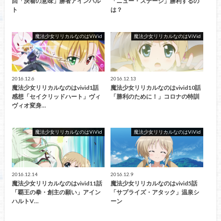
回「決着の意味」勝者アインハル
「ニュー・ステージ」勝利するの
ト
は？
魔法少女リリカルなのはViVid
魔法少女リリカルなのはViVid
2016.12.6
2016.12.13
魔法少女リリカルなのはvivid1話
魔法少女リリカルなのはvivid10話
感想「セイクリッドハート」ヴィ
「勝利のために！」コロナの特訓
ヴィオ変身…
魔法少女リリカルなのはViVid
魔法少女リリカルなのはViVid
2016.12.14
2016.12.9
魔法少女リリカルなのはvivid11話
魔法少女リリカルなのはvivid5話
「覇王の拳・創主の願い」アイン
「サプライズ・アタック」温泉シ
ハルトV…
ーン