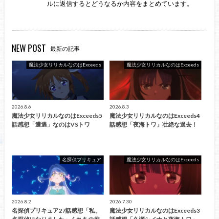
ルに返信するとどうなるか内容をまとめています。
NEW POST
最新の記事
魔法少女リリカルなのはExceeds
魔法少女リリカルなのはExceeds
2026.8.6
2026.8.3
魔法少女リリカルなのはExceeds5
魔法少女リリカルなのはExceeds4
話感想「遭遇」なのはVSトワ
話感想「夜海トワ」壮絶な過去！
名探偵プリキュア
魔法少女リリカルなのはExceeds
2026.8.2
2026.7.30
名探偵プリキュア27話感想「私、
魔法少女リリカルなのはExceeds3