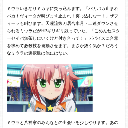
ミウラいきなりミカヤに突っ込みます。「バカバカ止まれ
バカ！ヴィータが叫びます止まれ！突っ込むなー！」ザフ
ィーラも叫びます。天瞳流抜刀居合水月・二連ダウンさせ
られるミウラだがHPギリギリ残っていた。「ごめんねスタ
ーセイバ無茶しにいくけど付き合って！」デバイスに合意
を求めて必殺技を発動させます。まさか抜く気か？だろう
なミウラの選択肢は他にはない。
ミウラと八神家のみんなとの出会いを少しやります。あの