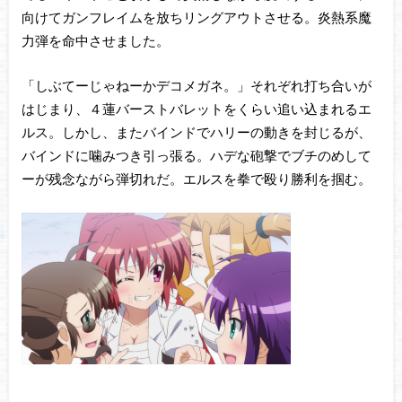
向けてガンフレイムを放ちリングアウトさせる。炎熱系魔
力弾を命中させました。
「しぶてーじゃねーかデコメガネ。」それぞれ打ち合いが
はじまり、４蓮バーストバレットをくらい追い込まれるエ
ルス。しかし、またバインドでハリーの動きを封じるが、
バインドに噛みつき引っ張る。ハデな砲撃でブチのめして
ーが残念ながら弾切れだ。エルスを拳で殴り勝利を掴む。