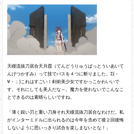
天瞳流抜刀居合天月霞（てんどうりゅうばっとういあいて
んげつかすみ）って技でバスを４つに斬りました。Σ(・
∀・；)これはすごい！剣術美少女ですかっこかわいいで
す。それにしても美人だな～。魔力を使わないでこんなこ
とできるのは素晴らしいですね。
「薄く鋭い刃と重い刀身それ天瞳流抜刀居合なわけだ。私
がインターミドルに出られるのは今年を含めて後２回後悔
しないように思いっきり試合を楽しまないとな！」