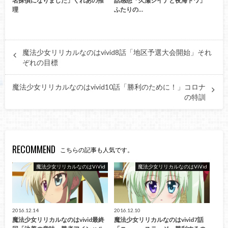
名探偵になりました」くれあの推
話感想「久瀬シイナと夜海トワ」
理
ふたりの…
魔法少女リリカルなのはvivid8話「地区予選大会開始」それ
ぞれの目標
魔法少女リリカルなのはvivid10話「勝利のために！」コロナ
の特訓
RECOMMEND
こちらの記事も人気です。
魔法少女リリカルなのはViVid
魔法少女リリカルなのはViVid
2016.12.14
2016.12.10
魔法少女リリカルなのはvivid最終
魔法少女リリカルなのはvivid7話