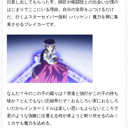
日差し出してもらった手、師匠や格闘技との出会いが僕の
はじまりでここにいる理由。自分の全部をぶつけるだけ
だ。行くよスターセイバー抜剣（バッケン）魔力を脚に集
束させるブレイカ―です。
なんだ？今のこの子の蹴りは？突進と強打がこの子の持ち
味か？とんでもない圧縮率だぞ！おもしろい実におもしろ
いだからインターミドルは楽しい思いもよらないところで
君のような強敵に出遭える何が来ようと斬り伏せるのみ！
ミカヤも魔力を込める。