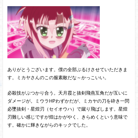
ありがとうございます。僕の全部ぶるけさせていただきま
す。ミカヤさんのこの服素敵だな～かっこいい。
必殺技がぶつかり合う。天月霞と抜剣飛燕互角だが互いに
ダメージが。ミウラHPわずかだが、ミカヤの刀を砕き一閃
必墜抜剣・星煌刃（セイオウハ）で蹴り飛ばします。星煌
刃難しい感じですが煌はかがやく、きらめくという意味で
す。確かに輝きながらのキックでした。