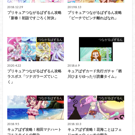
2018.12.29
2019.8.13
プリキュアつながるぱずるん攻略
プリキュアつながるぱずるん攻略
「新春！初詣ですごろく対決」
「ビーチでピンチ離ればなれ」
つながるぱずるん
つながるぱずるん
2020.4.22
2018.6.9
プリキュアつながるぱずるん攻略
キュアぱずカード先行ガチャ「栖
ラスボス「ツナガラーズていこ
川ひまりゆったり読書タイム」
く」
つながるぱずるん
つながるぱずるん
2018.9.5
2018.10.3
キュアぱず攻略！相田マナハート
キュアぱず攻略！花海ことはフェ
フルスタイルの能力
リーチェウィッチの能力