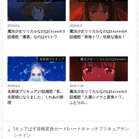
2026.8.6
2026.8.3
魔法少女リリカルなのはExceeds5
魔法少女リリカルなのはExceeds4
話感想「遭遇」なのはVSトワ
話感想「夜海トワ」壮絶な過去！
名探偵プリキュア
魔法少女リリカルなのはExceeds
2026.8.2
2026.7.30
名探偵プリキュア27話感想「私、
魔法少女リリカルなのはExceeds3
名探偵になりました」くれあの推
話感想「久瀬シイナと夜海トワ」
理
ふたりの…
[キュアぱず攻略変身カード]ハートキャッチプリキュアサン
シャイン