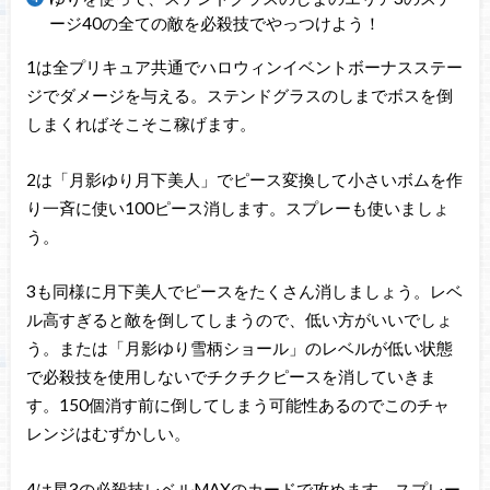
ージ40の全ての敵を必殺技でやっつけよう！
1は全プリキュア共通でハロウィンイベントボーナスステー
ジでダメージを与える。ステンドグラスのしまでボスを倒
しまくればそこそこ稼げます。
2は「月影ゆり月下美人」でピース変換して小さいボムを作
り一斉に使い100ピース消します。スプレーも使いましょ
う。
3も同様に月下美人でピースをたくさん消しましょう。レベ
ル高すぎると敵を倒してしまうので、低い方がいいでしょ
う。または「月影ゆり雪柄ショール」のレベルが低い状態
で必殺技を使用しないでチクチクピースを消していきま
す。150個消す前に倒してしまう可能性あるのでこのチャ
レンジはむずかしい。
4は星3の必殺技レベルMAXのカードで攻めます。スプレー