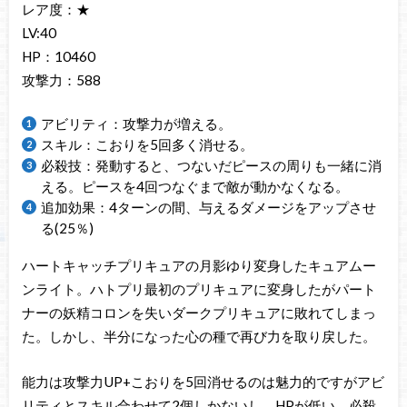
レア度：★
LV:40
HP：10460
攻撃力：588
アビリティ：攻撃力が増える。
スキル：こおりを5回多く消せる。
必殺技：発動すると、つないだピースの周りも一緒に消
える。ピースを4回つなぐまで敵が動かなくなる。
追加効果：4ターンの間、与えるダメージをアップさせ
る(25％)
ハートキャッチプリキュアの月影ゆり変身したキュアムー
ンライト。ハトプリ最初のプリキュアに変身したがパート
ナーの妖精コロンを失いダークプリキュアに敗れてしまっ
た。しかし、半分になった心の種で再び力を取り戻した。
能力は攻撃力UP+こおりを5回消せるのは魅力的ですがアビ
リティとスキル合わせて2個しかないし、HPが低い。必殺