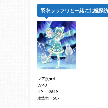
羽衣ララフワと一緒に北極探
レア度★4
LV:40
HP：12649
攻撃力：507