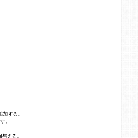
追加する。
らす。
5回与える。