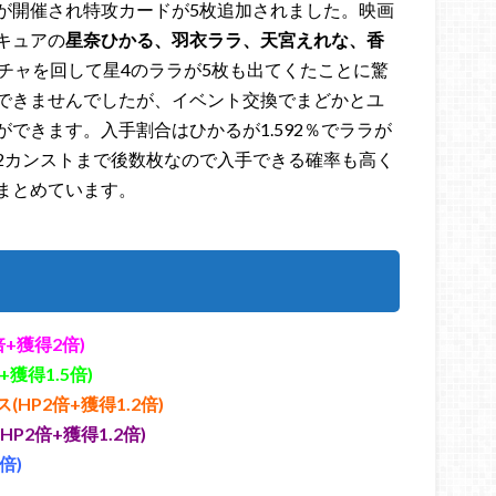
が開催され特攻カードが5枚追加されました。映画
キュアの
星奈ひかる、羽衣ララ、天宮えれな、香
ガチャを回して星4のララが5枚も出てくたことに驚
できませんでしたが、イベント交換でまどかとユ
できます。入手割合はひかるが1.592％でララが
た。星2カンストまで後数枚なので入手できる確率も高く
まとめています。
+獲得2倍)
獲得1.5倍)
P2倍+獲得1.2倍)
2倍+獲得1.2倍)
倍)