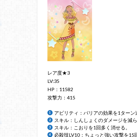
レア度★3
LV:35
HP：11582
攻撃力：415
アビリティ：バリアの効果を1ターン
スキル：しんしょくのダメージを減
スキル：こおりを1回多く消せる。
必殺技LV10：ちょっと強い攻撃を1