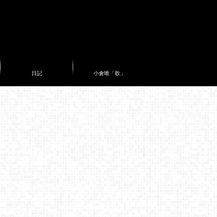
日記
小倉唯「歌」