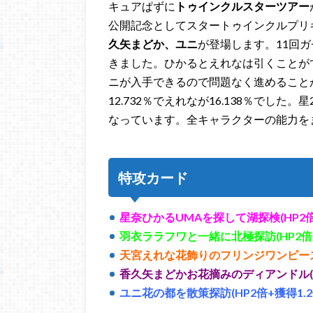
キュアぱずに
トゥインクルスターツアー
公開記念としてスタートゥインクルプリ
久矢まどか、ユニ
が登場します。11回
きました。ひかるとえれなは引くことが
ニが入手できるので問題なく進めることが
12.732％でえれなが16.138％でし
なっています。全キャラクターの能力を
特攻カード
星奈ひかるUMAを探して湖探検(HP2倍
羽衣ララフワと一緒に北極探訪(HP2倍+
天宮えれな花飾りのフリンジワンピース(H
香久矢まどかお花摘みのディアンドル(HP
ユニ花の都を散策探訪(HP2倍+獲得1.2