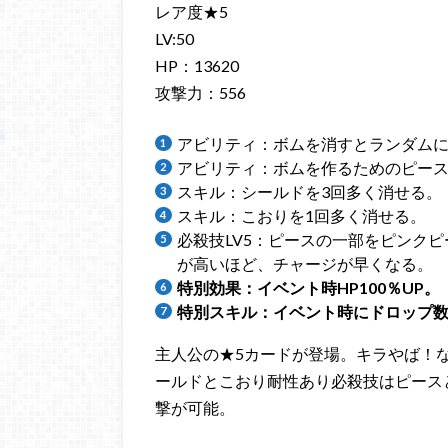
レア度★5
LV:50
HP：13620
攻撃力：556
アビリティ：ボムを消すとランダム
アビリティ：ボムを作るためのピース
スキル：シールドを3回多く消せる。
スキル：こおりを1回多く消せる。
必殺技LV5：ピースの一部をピンク
が高いほど、チャージが早くなる。
特別効果：イベント時HP100％UP。
特別スキル：イベント時にドロップ数
主人公の★5カードが登場。キラやば！
ールドとこおり耐性あり必殺技はピース
撃が可能。