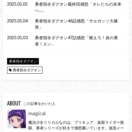
2025.01.05
勇者指令ダグオン最終回感想「オレたちの未来
へ…」
2025.01.04
勇者指令ダグオン46話感想「サルガッソ大爆
発」
2025.01.03
勇者指令ダグオン47話感想「燃えろ！炎の勇
者！エン」
勇者指令ダグオン
勇者指令ダグオン
ABOUT
この記事をかいた人
magical
魔法少女リリカルなのは、プリキュア、仮面ライダー龍
騎、勇者シリーズが好きで感想書いています。迷惑メー