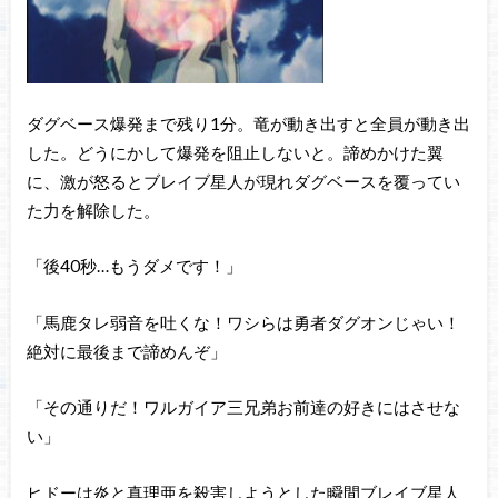
ダグベース爆発まで残り1分。竜が動き出すと全員が動き出
した。どうにかして爆発を阻止しないと。諦めかけた翼
に、激が怒るとブレイブ星人が現れダグベースを覆ってい
た力を解除した。
「後40秒…もうダメです！」
「馬鹿タレ弱音を吐くな！ワシらは勇者ダグオンじゃい！
絶対に最後まで諦めんぞ」
「その通りだ！ワルガイア三兄弟お前達の好きにはさせな
い」
ヒドーは炎と真理亜を殺害しようとした瞬間ブレイブ星人