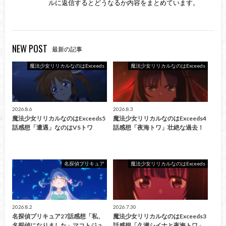
ルに返信するとどうなるか内容をまとめています。
NEW POST
最新の記事
魔法少女リリカルなのはExceeds
魔法少女リリカルなのはExceeds
2026.8.6
2026.8.3
魔法少女リリカルなのはExceeds5
魔法少女リリカルなのはExceeds4
話感想「遭遇」なのはVSトワ
話感想「夜海トワ」壮絶な過去！
名探偵プリキュア
魔法少女リリカルなのはExceeds
2026.8.2
2026.7.30
名探偵プリキュア27話感想「私、
魔法少女リリカルなのはExceeds3
名探偵になりました」マコトジュ
話感想「久瀬シイナと夜海トワ」