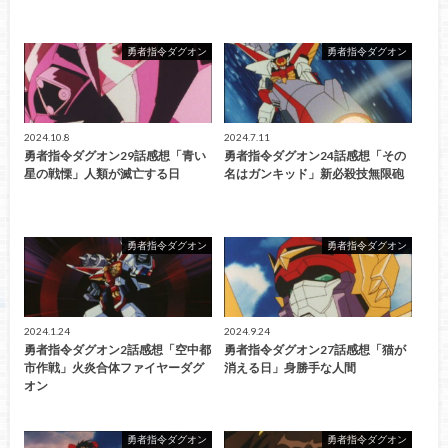
勇者指令ダグオン
勇者指令ダグオン
2024.10.8
2024.7.11
勇者指令ダグオン29話感想「青い
勇者指令ダグオン24話感想「その
星の戦慄」人類が滅亡する日
名はガンキッド」新必殺技無限砲
勇者指令ダグオン
勇者指令ダグオン
2024.1.24
2024.9.24
勇者指令ダグオン2話感想「空中都
勇者指令ダグオン27話感想「猫が
市作戦」火炎合体ファイヤーダグ
消える日」身勝手な人間
オン
勇者指令ダグオン
勇者指令ダグオン