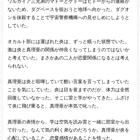
ワルガイア三兄弟のマドーとゲドーはヒドーからの連絡が
ないため、ダグベースを狙おうと地球へ向かった。ダグオ
ンを抹殺することで宇宙警察機構への見せしめにしようと
していた。
オカルト部には運ばれた炎は、ずっと眠った状態でいた。
激は炎と真理亜の関係が仲良くなってしまうのではないか
と考えていた。まさかあの二人が恋愛関係になるとは考え
られない。
真理亜は炎と喧嘩していて酷い言葉を言ってしまっていた
ことを気にしていた。炎は目を覚ますのだが、体力は全然
回復していなかった。そこに雷と学がやってきた。ふざけ
て炎に飛び乗ると、真理亜が本気で叱った。
真理亜の表情から、学は空気を読み雷と一緒に部室から出
て行った。なんて気の利く弟なのだろうか。真理亜が炎を
心配していること、恋愛感情があることを悟った。