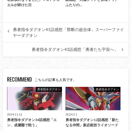
エルが砕けた日
ふたりの…
勇者指令ダグオン41話感想「禁断の超合体」スーパーファイ
ヤーダグオン
勇者指令ダグオン43話感想「勇者たち宇宙へ」
RECOMMEND
こちらの記事も人気です。
勇者指令ダグオン
勇者指令ダグオン
2024.11.12
2024.3.1
勇者指令ダグオン34話感想「エ
勇者指令ダグオン12話感想「新た
ン、成層圏で戦う」
なる仲間」新必殺技ライオソード