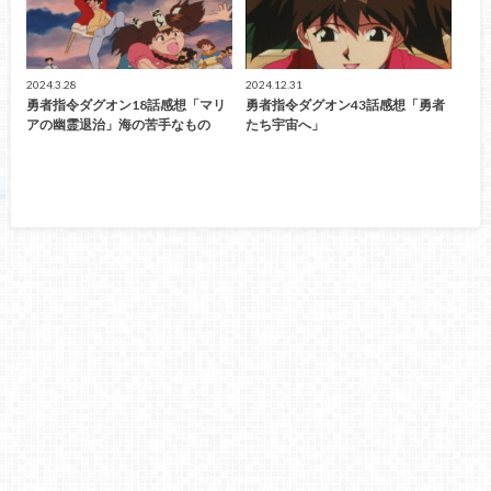
2024.3.28
2024.12.31
勇者指令ダグオン18話感想「マリ
勇者指令ダグオン43話感想「勇者
アの幽霊退治」海の苦手なもの
たち宇宙へ」