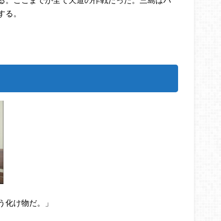
する。
う化け物だ。」