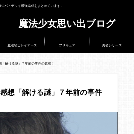
ゴジバトデッキ最強編成をまとめています。
魔法少女思い出ブログ
魔法騎士レイアース
プリキュア
勇者シリーズ
想「解ける謎」７年前の事件の真相！
感想「解ける謎」７年前の事件