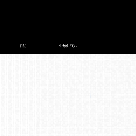
日記
小倉唯「歌」