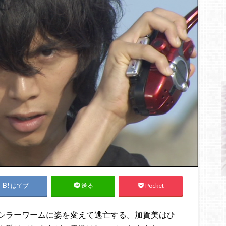
はてブ
Pocket
送る
シラーワームに姿を変えて逃亡する。加賀美はひ