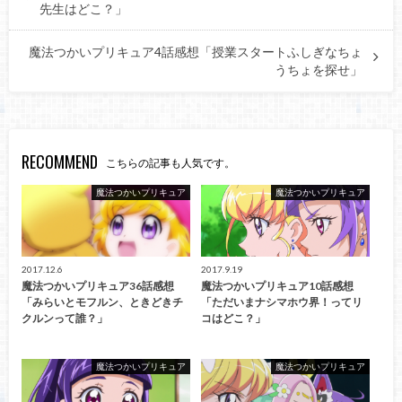
先生はどこ？」
魔法つかいプリキュア4話感想「授業スタートふしぎなちょ
うちょを探せ」
RECOMMEND
こちらの記事も人気です。
魔法つかいプリキュア
魔法つかいプリキュア
2017.12.6
2017.9.19
魔法つかいプリキュア36話感想
魔法つかいプリキュア10話感想
「みらいとモフルン、ときどきチ
「ただいまナシマホウ界！ってリ
クルンって誰？」
コはどこ？」
魔法つかいプリキュア
魔法つかいプリキュア