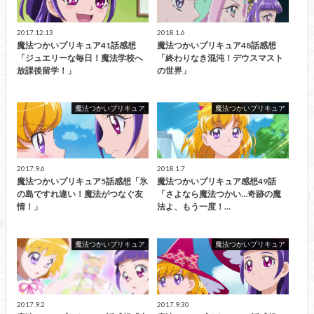
2017.12.13
2018.1.6
魔法つかいプリキュア41話感想
魔法つかいプリキュア48話感想
「ジュエリーな毎日！魔法学校へ
「終わりなき混沌！デウスマスト
放課後留学！」
の世界」
魔法つかいプリキュア
魔法つかいプリキュア
2017.9.6
2018.1.7
魔法つかいプリキュア5話感想「氷
魔法つかいプリキュア感想49話
の島ですれ違い！魔法がつなぐ友
「さよなら魔法つかい…奇跡の魔
情！」
法よ、もう一度！…
魔法つかいプリキュア
魔法つかいプリキュア
2017.9.2
2017.9.30