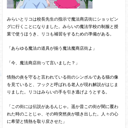
みらいとリコは校長先生の指示で魔法商店街にショッピン
グに行くことになりました。みらいの魔法学校の制服と授
業で使うほうき、リコも補習をするための準備がある。
「あらゆる魔法の道具が揃う魔法魔商店街よ」
「今、魔法商店街って言いました？」
情熱の炎を守ると言われている街のシンボルである猫の像
を見ていると、フックと呼ばれる老人が現れ解説がはじま
りました。リコはみらいの手を引き逃げようとする。
「この街には伝説があるんじゃ。遥か昔この街が闇に覆わ
れた時のことじゃ、その時突然炎が噴き出した。人々の心
に希望と情熱を取り戻させた」