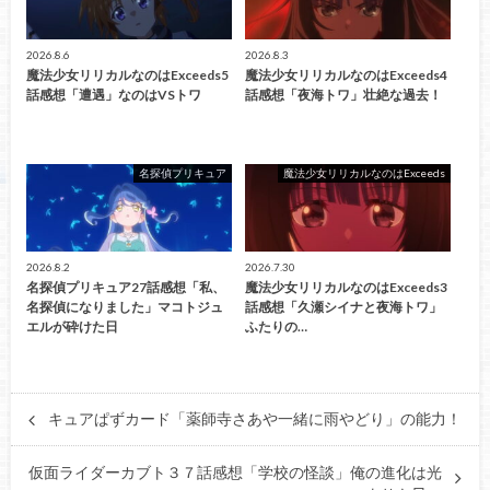
2026.8.6
2026.8.3
魔法少女リリカルなのはExceeds5
魔法少女リリカルなのはExceeds4
話感想「遭遇」なのはVSトワ
話感想「夜海トワ」壮絶な過去！
名探偵プリキュア
魔法少女リリカルなのはExceeds
2026.8.2
2026.7.30
名探偵プリキュア27話感想「私、
魔法少女リリカルなのはExceeds3
名探偵になりました」マコトジュ
話感想「久瀬シイナと夜海トワ」
エルが砕けた日
ふたりの…
キュアぱずカード「薬師寺さあや一緒に雨やどり」の能力！
仮面ライダーカブト３７話感想「学校の怪談」俺の進化は光