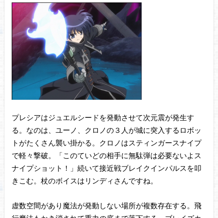
プレシアはジュエルシードを発動させて次元震が発生す
る。なのは、ユーノ、クロノの３人が城に突入するロボッ
トがたくさん襲い掛かる。クロノはスティンガースナイプ
で軽々撃破。「このていどの相手に無駄弾は必要ないよス
ナイプショット！」続いて接近戦ブレイクインパルスを叩
きこむ。杖のボイスはリンディさんですね。
虚数空間があり魔法が発動しない場所が複数存在する。飛
行魔法もかき消されて重力の底まで落下する。ブレイズカ