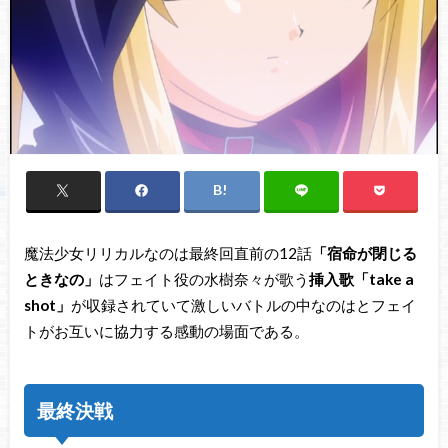
魔法少女リリカルなのは最終回直前の12話
「宿命が閉じる
ときなの」
はフェイト役の水樹奈々が歌う
挿入歌「take a
shot」
が収録されていて激しいバトルの中なのはとフェイ
トがお互いに協力する感動の場面である。
最終決戦