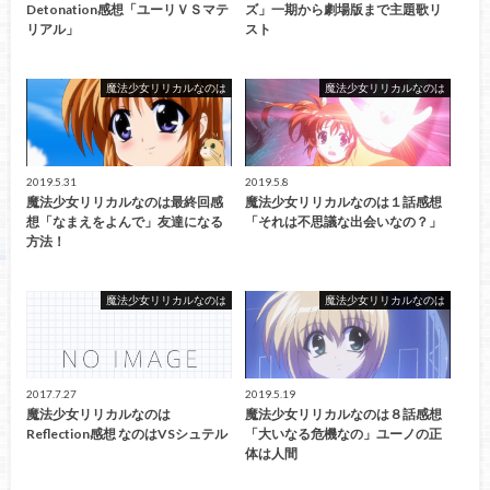
Detonation感想「ユーリＶＳマテ
ズ」一期から劇場版まで主題歌リ
リアル」
スト
魔法少女リリカルなのは
魔法少女リリカルなのは
2019.5.31
2019.5.8
魔法少女リリカルなのは最終回感
魔法少女リリカルなのは１話感想
想「なまえをよんで」友達になる
「それは不思議な出会いなの？」
方法！
魔法少女リリカルなのは
魔法少女リリカルなのは
2017.7.27
2019.5.19
魔法少女リリカルなのは
魔法少女リリカルなのは８話感想
Reflection感想 なのはVSシュテル
「大いなる危機なの」ユーノの正
体は人間