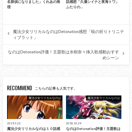
名探偵になりました」くれあの推
話感想「久瀬シイナと夜海トワ」
理
ふたりの…
魔法少女リリカルなのはDetonation感想「暁の祈りトリニテ
ィブラット」
なのはDetonation評価！主題歌は水樹奈々挿入歌感動おすす
めシーン
RECOMMEND
こちらの記事も人気です。
魔法少女リリカルなのは
魔法少女リリカルなのは
2019.5.22
2018.10.24
魔法少女リリカルなのは１０話感
なのはDetonation評価！主題歌は