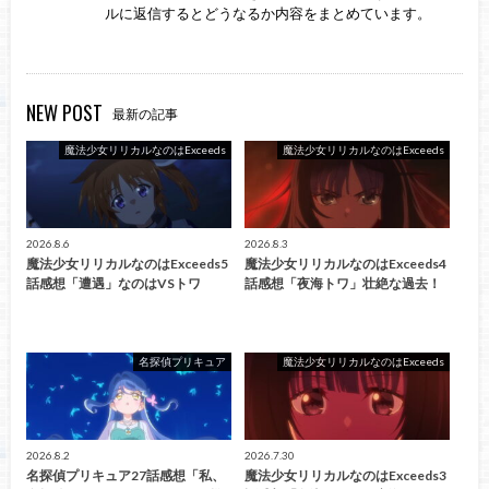
ルに返信するとどうなるか内容をまとめています。
NEW POST
最新の記事
魔法少女リリカルなのはExceeds
魔法少女リリカルなのはExceeds
2026.8.6
2026.8.3
魔法少女リリカルなのはExceeds5
魔法少女リリカルなのはExceeds4
話感想「遭遇」なのはVSトワ
話感想「夜海トワ」壮絶な過去！
名探偵プリキュア
魔法少女リリカルなのはExceeds
2026.8.2
2026.7.30
名探偵プリキュア27話感想「私、
魔法少女リリカルなのはExceeds3