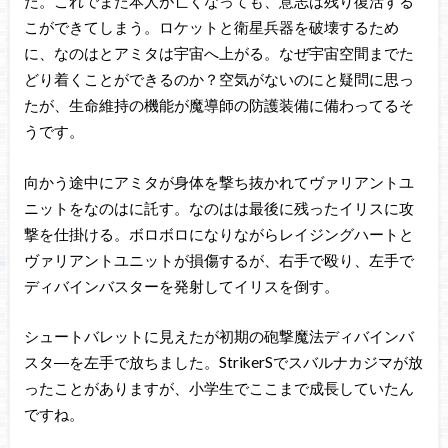
た。これでまた本人が亡くなっても、意志は残り復活する
こができてしまう。ロケットと衛星兵器を破壊するため
に、なのはとアミタは宇宙へ上がる。なぜ宇宙空間までた
どり着くことができるのか？空気がないのにと疑問に思っ
たが、生命維持の機能が魔導師の防護装備に備わってるそ
うです。
向かう途中にアミタが身体を撃ち抜かれてヴァリアントユ
ニットをなのはに託す。なのはは最後に残ったイリスに攻
撃を仕掛ける。ボロボロになりながらレイジングハートと
ヴァリアントユニットが損傷するが、右手で殴り、左手で
ディバインバスターを発射してイリスを倒す。
シュートバレットに見えたが初期の砲撃魔法ディバインバ
スタ―を左手で放ちました。StrikerSでスバルナカジマが放
ったことがありますが、小学生でここまで成長していたん
ですね。