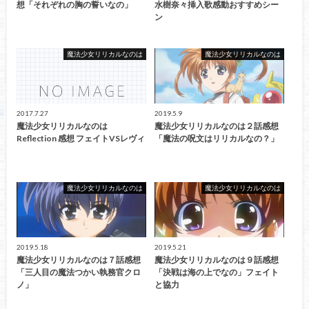
想「それぞれの胸の誓いなの」
水樹奈々挿入歌感動おすすめシー
ン
魔法少女リリカルなのは
魔法少女リリカルなのは
2017.7.27
2019.5.9
魔法少女リリカルなのは
魔法少女リリカルなのは２話感想
Reflection 感想 フェイトVSレヴィ
「魔法の呪文はリリカルなの？」
魔法少女リリカルなのは
魔法少女リリカルなのは
2019.5.18
2019.5.21
魔法少女リリカルなのは７話感想
魔法少女リリカルなのは９話感想
「三人目の魔法つかい執務官クロ
「決戦は海の上でなの」フェイト
ノ」
と協力