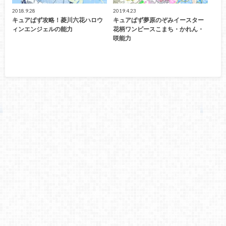
2018.9.28
2019.4.23
キュアぱず攻略！菱川六花ハロウ
キュアぱず夢原のぞみイースター
ィンエンジェルの能力
花柄ワンピースこまち・かれん・
咲能力