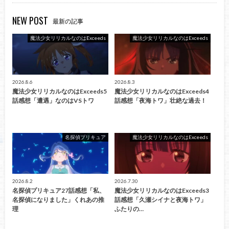
NEW POST
最新の記事
魔法少女リリカルなのはExceeds
魔法少女リリカルなのはExceeds
2026.8.6
2026.8.3
魔法少女リリカルなのはExceeds5
魔法少女リリカルなのはExceeds4
話感想「遭遇」なのはVSトワ
話感想「夜海トワ」壮絶な過去！
名探偵プリキュア
魔法少女リリカルなのはExceeds
2026.8.2
2026.7.30
名探偵プリキュア27話感想「私、
魔法少女リリカルなのはExceeds3
名探偵になりました」くれあの推
話感想「久瀬シイナと夜海トワ」
理
ふたりの…