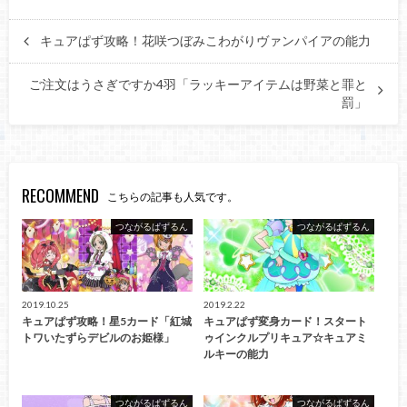
キュアぱず攻略！花咲つぼみこわがりヴァンパイアの能力
ご注文はうさぎですか4羽「ラッキーアイテムは野菜と罪と
罰」
RECOMMEND
こちらの記事も人気です。
つながるぱずるん
つながるぱずるん
2019.10.25
2019.2.22
キュアぱず攻略！星5カード「紅城
キュアぱず変身カード！スタート
トワいたずらデビルのお姫様」
ゥインクルプリキュア☆キュアミ
ルキーの能力
つながるぱずるん
つながるぱずるん