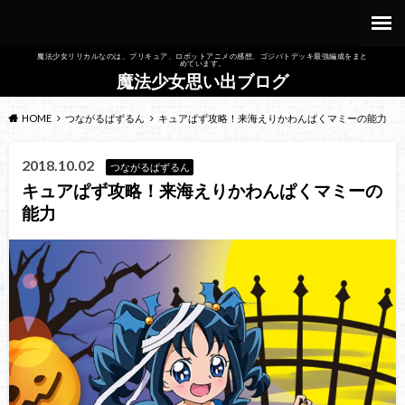
魔法少女リリカルなのは、プリキュア、ロボットアニメの感想、ゴジバトデッキ最強編成をまと
めています。
魔法少女思い出ブログ
HOME
つながるぱずるん
キュアぱず攻略！来海えりかわんぱくマミーの能力
2018.10.02
つながるぱずるん
キュアぱず攻略！来海えりかわんぱくマミーの
能力