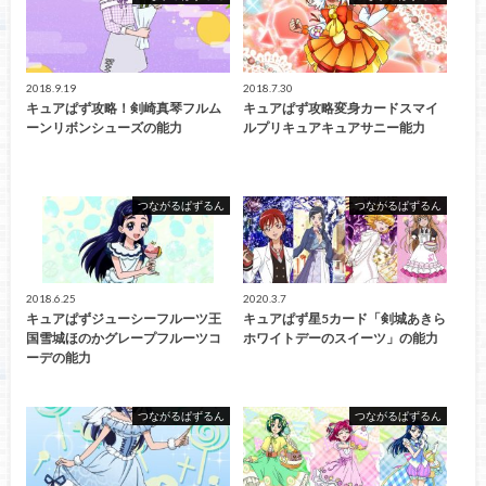
2018.9.19
2018.7.30
キュアぱず攻略！剣崎真琴フルム
キュアぱず攻略変身カードスマイ
ーンリボンシューズの能力
ルプリキュアキュアサニー能力
つながるぱずるん
つながるぱずるん
2018.6.25
2020.3.7
キュアぱずジューシーフルーツ王
キュアぱず星5カード「剣城あきら
国雪城ほのかグレープフルーツコ
ホワイトデーのスイーツ」の能力
ーデの能力
つながるぱずるん
つながるぱずるん