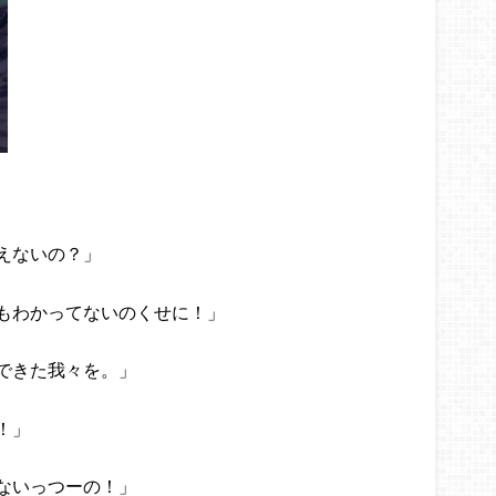
えないの？」
もわかってないのくせに！」
できた我々を。」
！」
ないっつーの！」