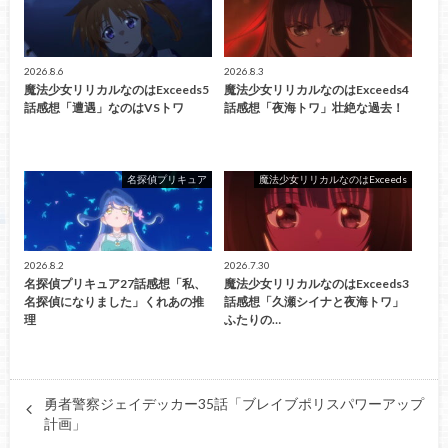
2026.8.6
2026.8.3
魔法少女リリカルなのはExceeds5
魔法少女リリカルなのはExceeds4
話感想「遭遇」なのはVSトワ
話感想「夜海トワ」壮絶な過去！
名探偵プリキュア
魔法少女リリカルなのはExceeds
2026.8.2
2026.7.30
名探偵プリキュア27話感想「私、
魔法少女リリカルなのはExceeds3
名探偵になりました」くれあの推
話感想「久瀬シイナと夜海トワ」
理
ふたりの…
勇者警察ジェイデッカー35話「ブレイブポリスパワーアップ
計画」