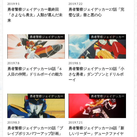
2019.9.1
2019.7.22
勇者警察ジェイデッカー最終回
勇者警察ジェイデッカー27話「完
「さよなら勇太」人類が選んだ未
璧な涙」善と悪の心
来
勇者警察ジェイデッカー
勇者警察ジェイデッカー
2019.7.8
2019.8.1
勇者警察ジェイデッカー14話「6
勇者警察ジェイデッカー33話「小
人目の仲間」ドリルボーイの能力
さな勇者」ダンプソンとドリルボ
ーイ
勇者警察ジェイデッカー
勇者警察ジェイデッカー
2019.8.3
2019.7.21
勇者警察ジェイデッカー35話「ブ
勇者警察ジェイデッカー26話「新
レイブポリスパワーアップ計画」
しいリーダー」デュークファイヤ