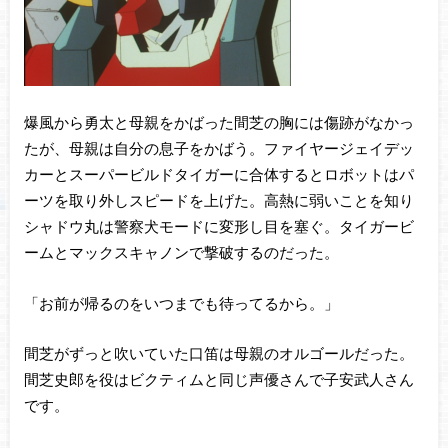
爆風から勇太と母親をかばった間芝の胸には傷跡がなかっ
たが、母親は自分の息子をかばう。ファイヤージェイデッ
カーとスーパービルドタイガーに合体するとロボットはパ
ーツを取り外しスピードを上げた。高熱に弱いことを知り
シャドウ丸は警察犬モードに変形し目を塞ぐ。タイガービ
ームとマックスキャノンで撃破するのだった。
「お前が帰るのをいつまでも待ってるから。」
間芝がずっと吹いていた口笛は母親のオルゴールだった。
間芝史郎を役はビクティムと同じ声優さんで子安武人さん
です。