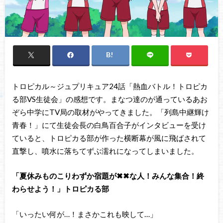
トロピカル～ジュプリキュア24話「熱血バトル！トロピカ
る部VS生徒会」の感想です。まなつ達のが通っているあお
ぞら中学にTV局の取材がやってきました。「列島中継輝け
青春！」にて生徒会長の白鳥百合子がインタビューを受け
ていると、トロピカる部が作った横断幕が風に飛ばされて
直撃し、噴水に落ちてずぶ濡れになってしまいました。
「夏休みものこりわずか宿題が✖✖な人！みんな集合！終
わらせよう！」トロピカる部
「いったい何が…！まさかこれも映して…」