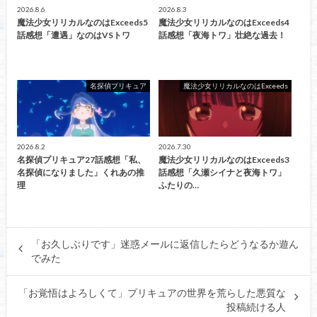
2026.8.6
2026.8.3
魔法少女リリカルなのはExceeds5
魔法少女リリカルなのはExceeds4
話感想「遭遇」なのはVSトワ
話感想「夜海トワ」壮絶な過去！
名探偵プリキュア
魔法少女リリカルなのはExceeds
2026.8.2
2026.7.30
名探偵プリキュア27話感想「私、
魔法少女リリカルなのはExceeds3
名探偵になりました」くれあの推
話感想「久瀬シイナと夜海トワ」
理
ふたりの…
「お久しぶりです」迷惑メールに返信したらどうなるか遊ん
でみた
「お覚悟はよろしくて」プリキュアの世界を荒らした悪質な
投稿続ける人