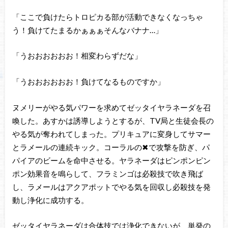
「ここで負けたらトロピカる部が活動できなくなっちゃ
う！負けてたまるかぁぁぁそんなバナナ…」
「うおおおおおお！相変わらずだな」
「うおおおおおお！負けてなるものですか」
ヌメリーがやる気パワーを求めてゼッタイヤラネーダを召
喚した。あすかは誘導しようとするが、TV局と生徒会長の
やる気が奪われてしまった。プリキュアに変身してサマー
とラメールの連続キック。コーラルの✖で攻撃を防ぎ、パ
パイアのビームを命中させる。ヤラネーダはピンポンピン
ポン効果音を鳴らして、フラミンゴは必殺技で吹き飛ば
し、ラメールはアクアポットでやる気を回収し必殺技を発
動し浄化に成功する。
ゼッタイヤラネーダは合体技では浄化できないが、単発の