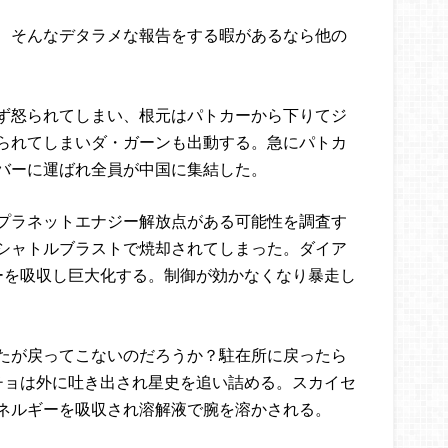
、そんなデタラメな報告をする暇があるなら他の
ず怒られてしまい、根元はパトカーから下りてジ
られてしまいダ・ガーンも出動する。急にパトカ
バーに運ばれ全員が中国に集結した。
プラネットエナジー解放点がある可能性を調査す
シャトルブラストで焼却されてしまった。ダイア
ーを吸収し巨大化する。制御が効かなくなり暴走し
たが戻ってこないのだろうか？駐在所に戻ったら
チョは外に吐き出され星史を追い詰める。スカイセ
ネルギーを吸収され溶解液で腕を溶かされる。