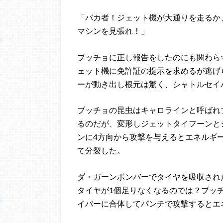
「バカ者！ジェット機が大通りを走るか
マシンを見張れ！」
ブッチョに正し報告をしたのにも関わら
ェット機に免許証の提示を求めるが逃げ
ーが動き出し根元は驚く、シャトルセイ
ブッチョの昆虫はキャロラインと呼ばれ
るのだが、変形しジェットタイフーンと
ンに4方向から攻撃を与えるとエネルギ
て分裂した。
ダ・ガーンボンバーでタイヤを吸収され
タイヤが1個足りなくなるのでは？ブッ
イバーに合体してパンチで攻撃するとエ