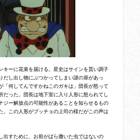
ンキーに花束を届ける。星史はサインを貰い調子
りだし出し物にぶつかってしまい謎の扉があっ
が「何してんですかねこのガキは」団長が怒って
所だった。団長は地下室に入り人形に怒られてし
ナジー解放点の可能性があることを知らせるもの
た。この人形がブッチョの上司の様だがこの声は
し出すために、お前がばら撒いた虫ではないの