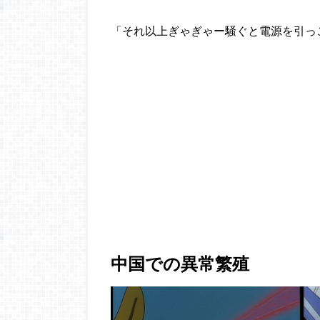
「それ以上ぎゃぎゃー騒ぐと電源を引っ
中国での異常繁殖