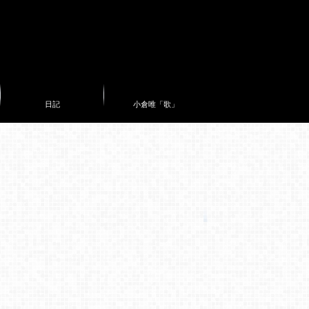
日記
小倉唯「歌」