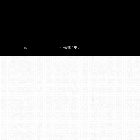
日記
小倉唯「歌」