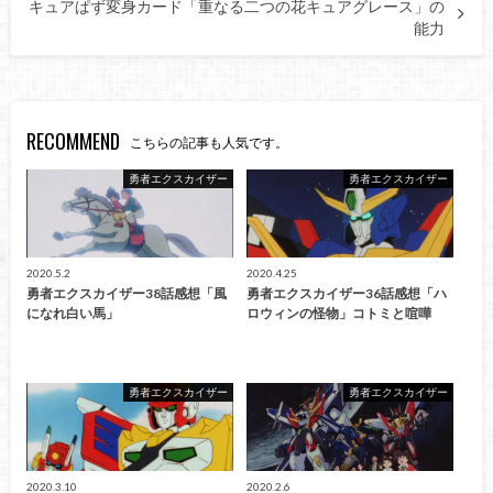
キュアぱず変身カード「重なる二つの花キュアグレース」の
能力
RECOMMEND
こちらの記事も人気です。
勇者エクスカイザー
勇者エクスカイザー
2020.5.2
2020.4.25
勇者エクスカイザー38話感想「風
勇者エクスカイザー36話感想「ハ
になれ白い馬」
ロウィンの怪物」コトミと喧嘩
勇者エクスカイザー
勇者エクスカイザー
2020.3.10
2020.2.6