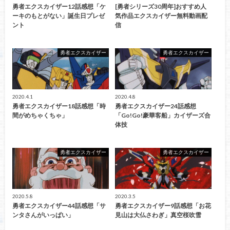
勇者エクスカイザー12話感想「ケ
[勇者シリーズ30周年]おすすめ人
ーキのもとがない」誕生日プレゼ
気作品エクスカイザー無料動画配
ント
信
勇者エクスカイザー
勇者エクスカイザー
2020.4.1
2020.4.8
勇者エクスカイザー18話感想「時
勇者エクスカイザー24話感想
間がめちゃくちゃ」
「Go!Go!豪華客船」カイザーズ合
体技
勇者エクスカイザー
勇者エクスカイザー
2020.5.8
2020.3.5
勇者エクスカイザー44話感想「サ
勇者エクスカイザー9話感想「お花
ンタさんがいっぱい」
見山は大仏さわぎ」真空桜吹雪