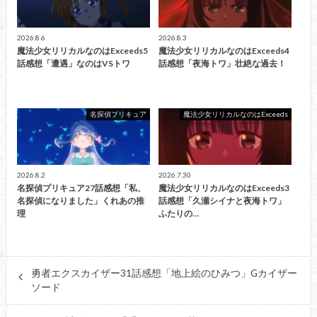
2026.8.6
2026.8.3
魔法少女リリカルなのはExceeds5
魔法少女リリカルなのはExceeds4
話感想「遭遇」なのはVSトワ
話感想「夜海トワ」壮絶な過去！
名探偵プリキュア
魔法少女リリカルなのはExceeds
2026.8.2
2026.7.30
名探偵プリキュア27話感想「私、
魔法少女リリカルなのはExceeds3
名探偵になりました」くれあの推
話感想「久瀬シイナと夜海トワ」
理
ふたりの…
勇者エクスカイザー31話感想「地上絵のひみつ」Gカイザー
ソード