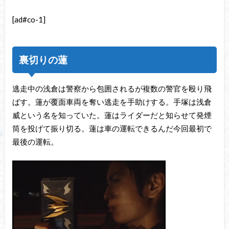
[ad#co-1]
裏切りの蓮
逃走中の浅倉は警察から包囲されるが複数の警官を殴り飛
ばす。蓮が覆面車両を奪い逃走を手助けする。手塚は浅倉
威という名を知っていた。蓮はライダーだと知らせて発煙
筒を投げて振り切る。蓮は車の運転できるんだ今回最初で
最後の運転。