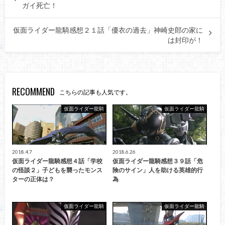
ガイ死亡！
仮面ライダー龍騎感想２１話「優衣の過去」神崎史郎の家に
は封印が！
RECOMMEND
こちらの記事も人気です。
仮面ライダー龍騎
仮面ライダー龍騎
2018.4.7
2018.6.26
仮面ライダー龍騎感想４話「学校
仮面ライダー龍騎感想３９話「危
の怪談２」子どもを襲ったモンス
険のサイン」人を助ける英雄的行
ターの正体は？
為
仮面ライダー龍騎
仮面ライダー龍騎