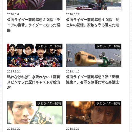
2018.6.4
2018.6.27
仮面ライダー龍騎感想２２話「ラ
仮面ライダー龍騎感想４０話「兄
イアの復讐」ライダーになった理
と妹の記憶」家族を守る選んだ道
由
仮面ライダー龍騎
仮面ライダー龍騎
2019.3.21
2018.4.15
戦わなければ生き残れない！龍騎
仮面ライダー龍騎感想７話「新種
スピンオフに歴代キャストが総出
誕生？」有罪を無罪にする弁護士
演
仮面ライダー龍騎
仮面ライダー龍騎
2018.6.22
2018.5.26