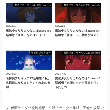
魔法少女リリカルなのはExceeds
魔法少女リリカルなのはExceeds
2026.8.6
2026.8.3
魔法少女リリカルなのはExceeds5
魔法少女リリカルなのはExceeds4
話感想「遭遇」なのはVSトワ
話感想「夜海トワ」壮絶な過去！
名探偵プリキュア
魔法少女リリカルなのはExceeds
2026.8.2
2026.7.30
名探偵プリキュア27話感想「私、
魔法少女リリカルなのはExceeds3
名探偵になりました」くれあの推
話感想「久瀬シイナと夜海トワ」
理
ふたりの…
仮面ライダー龍騎感想１９話「ライダー集結」王蛇の攻撃で