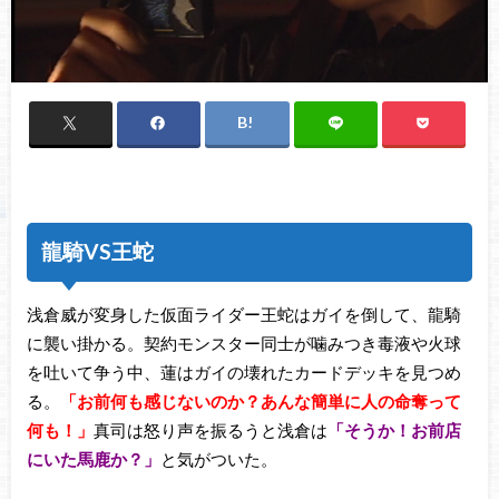
龍騎VS王蛇
浅倉威が変身した仮面ライダー王蛇はガイを倒して、龍騎
に襲い掛かる。契約モンスター同士が噛みつき毒液や火球
を吐いて争う中、蓮はガイの壊れたカードデッキを見つめ
る。
「お前何も感じないのか？あんな簡単に人の命奪って
何も！」
真司は怒り声を振るうと浅倉は
「そうか！お前店
にいた馬鹿か？」
と気がついた。