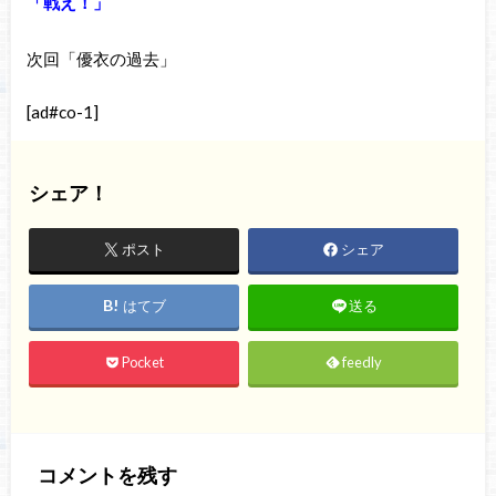
「戦え！」
次回「優衣の過去」
[ad#co-1]
シェア！
ポスト
シェア
はてブ
送る
Pocket
feedly
コメントを残す