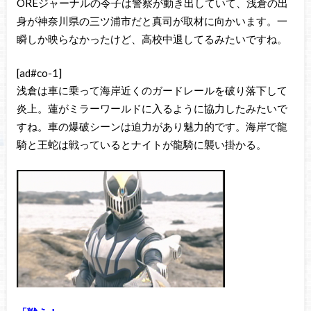
OREジャーナルの令子は警察が動き出していて、浅倉の出
身が神奈川県の三ツ浦市だと真司が取材に向かいます。一
瞬しか映らなかったけど、高校中退してるみたいですね。
[ad#co-1]
浅倉は車に乗って海岸近くのガードレールを破り落下して
炎上。蓮がミラーワールドに入るように協力したみたいで
すね。車の爆破シーンは迫力があり魅力的です。海岸で龍
騎と王蛇は戦っているとナイトが龍騎に襲い掛かる。