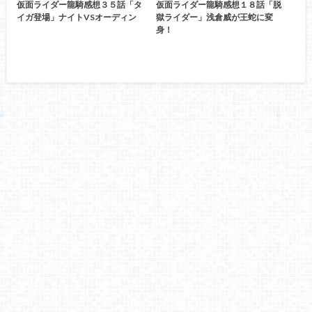
仮面ライダー龍騎感想３５話「タ
仮面ライダー龍騎感想１８話「脱
イガ登場」ナイトVSオーディン
獄ライダー」浅倉威が王蛇に変
身！