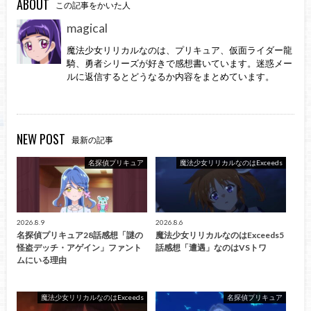
ABOUT
この記事をかいた人
magical
魔法少女リリカルなのは、プリキュア、仮面ライダー龍
騎、勇者シリーズが好きで感想書いています。迷惑メー
ルに返信するとどうなるか内容をまとめています。
NEW POST
最新の記事
名探偵プリキュア
魔法少女リリカルなのはExceeds
2026.8.9
2026.8.6
名探偵プリキュア28話感想「謎の
魔法少女リリカルなのはExceeds5
怪盗デッチ・アゲイン」ファント
話感想「遭遇」なのはVSトワ
ムにいる理由
魔法少女リリカルなのはExceeds
名探偵プリキュア