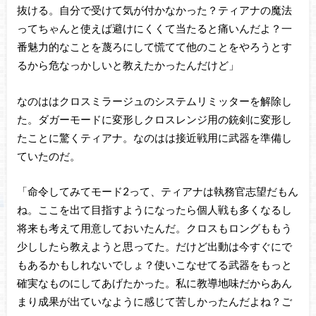
抜ける。自分で受けて気が付かなかった？ティアナの魔法
ってちゃんと使えば避けにくくて当たると痛いんだよ？一
番魅力的なことを蔑ろにして慌てて他のことをやろうとす
るから危なっかしいと教えたかったんだけど」
なのははクロスミラージュのシステムリミッターを解除し
た。ダガーモードに変形しクロスレンジ用の銃剣に変形し
たことに驚くティアナ。なのはは接近戦用に武器を準備し
ていたのだ。
「命令してみてモード2って、ティアナは執務官志望だもん
ね。ここを出て目指すようになったら個人戦も多くなるし
将来も考えて用意しておいたんだ。クロスもロングももう
少ししたら教えようと思ってた。だけど出動は今すぐにで
もあるかもしれないでしょ？使いこなせてる武器をもっと
確実なものにしてあげたかった。私に教導地味だからあん
まり成果が出ていなように感じて苦しかったんだよね？ご