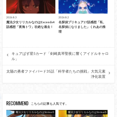
2026.8.3
2026.8.2
魔法少女リリカルなのはExceeds4
名探偵プリキュア27話感想「私、
話感想「夜海トワ」壮絶な過去！
名探偵になりました」くれあの推
理
キュアぱず星5カード「剣崎真琴聖夜に響くアイドルキャロ
ル」
太陽の勇者ファイバード35話「科学者たちの挑戦」大気元素
浄化装置
RECOMMEND
こちらの記事も人気です。
魔法少女リリカルなのはStrikerS
魔法少女リリカルなのはStrikerS