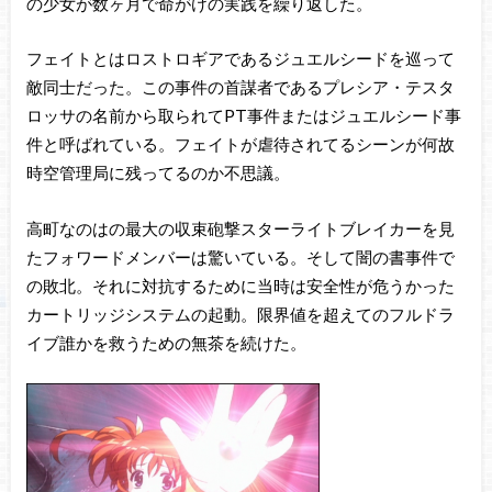
の少女が数ヶ月で命がけの実践を繰り返した。
フェイトとはロストロギアであるジュエルシードを巡って
敵同士だった。この事件の首謀者であるプレシア・テスタ
ロッサの名前から取られてPT事件またはジュエルシード事
件と呼ばれている。フェイトが虐待されてるシーンが何故
時空管理局に残ってるのか不思議。
高町なのはの最大の収束砲撃スターライトブレイカーを見
たフォワードメンバーは驚いている。そして闇の書事件で
の敗北。それに対抗するために当時は安全性が危うかった
カートリッジシステムの起動。限界値を超えてのフルドラ
イブ誰かを救うための無茶を続けた。