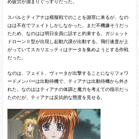
め疲労が溜まりぐっすりだった。
スバルとティアナは模擬戦でのことを謝罪に来るが、なの
はは不在でフェイトしかしなかった。まだ不機嫌そうだっ
たため、なのはは明日全員に話すと約束する。ガジェット
ドローンⅡ型が出現し起動六課が出動する。飛行速度が上
がっていてスカリエッティはデータを集めようとする作戦
だった。
なのは、フェイト、ヴィータが出撃することになりフォワ
ードメンバーは出動待機で、ティアナは出動待機から外さ
れた。なのははティアナの体調と魔力を考えての指示だっ
たのだが、ティアナは反抗的な態度を見せる。