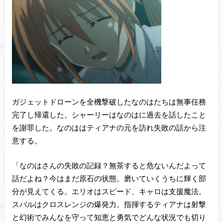
ガジェットドローンを全機撃破したなのはたちは無事任務
完了し帰還した。シャーリーはなのはに過去を話したこと
を謝罪した。なのははティアナの元を訪れ失敗の話から注
意する。
「なのはさんの失敗の記録？無茶すると危ないんだよって
話だよね？今はまだ原石の状態。磨いていくうちに輝く部
分が見えてくる。エリオはスピード、キャロは支援魔法。
スバルはクロスレンジの爆発力。指揮するティアナは射撃
と幻術でみんなを守って知恵と勇気でどんな状況でも切り