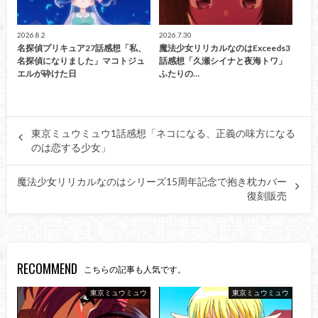
2026.8.2
2026.7.30
名探偵プリキュア27話感想「私、
魔法少女リリカルなのはExceeds3
名探偵になりました」マコトジュ
話感想「久瀬シイナと夜海トワ」
エルが砕けた日
ふたりの…
東京ミュウミュウ1話感想「ネコになる、正義の味方になる
のは恋する少女」
魔法少女リリカルなのはシリーズ15周年記念で抱き枕カバー
復刻販売
RECOMMEND
こちらの記事も人気です。
東京ミュウミュウ
東京ミュウミュウ