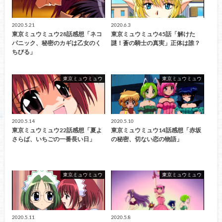
2020.5.21
2020.6.3
東京ミュウミュウ28話感想「ネコ
東京ミュウミュウ45話「解けた
パニック、秘密のカギは乙女のく
謎！蒼の騎士の真実」正体は誰？
ちびる」
東京ミュウミュウ
東京ミュウミュウ
2020.5.14
2020.5.10
東京ミュウミュウ22話感想「夏よ
東京ミュウミュウ14話感想「赤坂
さらば、いちごの一番長い日」
の秘密、切ない恋の物語」
東京ミュウミュウ
東京ミュウミュウ
2020.5.11
2020.5.8