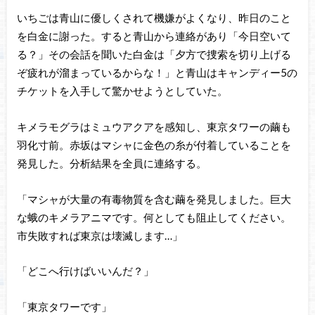
いちごは青山に優しくされて機嫌がよくなり、昨日のこと
を白金に謝った。すると青山から連絡があり「今日空いて
る？」その会話を聞いた白金は「夕方で捜索を切り上げる
ぞ疲れが溜まっているからな！」と青山はキャンディー5の
チケットを入手して驚かせようとしていた。
キメラモグラはミュウアクアを感知し、東京タワーの繭も
羽化寸前。赤坂はマシャに金色の糸が付着していることを
発見した。分析結果を全員に連絡する。
「マシャが大量の有毒物質を含む繭を発見しました。巨大
な蛾のキメラアニマです。何としても阻止してください。
市失敗すれば東京は壊滅します…」
「どこへ行けばいいんだ？」
「東京タワーです」