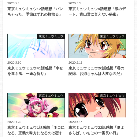
2020.5.8
2020.5.3
東京ミュウミュウ12話感想「バレ
東京ミュウミュウ4話感想「涙のデ
ちゃった、季節はずれの桜散る」
ート、青山君に言えない秘密」
東京ミュウミュウ
東京ミュウミュウ
2020.5.30
2020.5.13
東京ミュウミュウ41話感想「幸せ
東京ミュウミュウ20話感想「母の
を運ぶ風、一途な祈り」
記憶、お姉ちゃんは大変なのだ」
東京ミュウミュウ
東京ミュウミュウ
2020.4.28
2020.5.14
東京ミュウミュウ1話感想「ネコに
東京ミュウミュウ22話感想「夏よ
なる、正義の味方になるのは恋す
さらば、いちごの一番長い日」