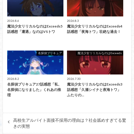
2026.8.6
2026.8.3
魔法少女リリカルなのはExceeds5
魔法少女リリカルなのはExceeds4
話感想「遭遇」なのはVSトワ
話感想「夜海トワ」壮絶な過去！
名探偵プリキュア
魔法少女リリカルなのはExceeds
2026.8.2
2026.7.30
名探偵プリキュア27話感想「私、
魔法少女リリカルなのはExceeds3
名探偵になりました」くれあの推
話感想「久瀬シイナと夜海トワ」
理
ふたりの…
高校生アルバイト面接不採用の理由は？社会舐めすぎてる驚
きの実態